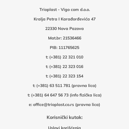
Trioplast - Vigo com d.o.o.
Kralja Petra I Karađorđevića 47
22330 Nova Pazova
Mat.br: 21536466
PIB: 111765625
t:
(+381) 22 321 010
t:
(+381) 22 323 016
t:
(+381) 22 323 154
t:
(+381) 63 511 781 (pravna lica)
t:
(+381) 64 647 56 73 (info fizička lica)
e:
office@trioplast.co.rs (pravna lica)
Korisnički kutak:
Uslovi korišćenja