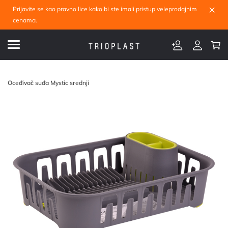
×
Prijavite se kao pravno lice kako bi ste imali pristup veleprodajnim
cenama.
Oceđivač suđa Mystic srednji