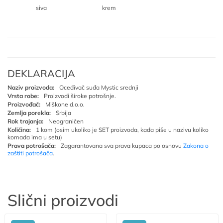
siva
krem
DEKLARACIJA
Naziv proizvoda:
Oceđivač suđa Mystic srednji
Vrsta robe:
Proizvodi široke potrošnje.
Proizvođač:
Miškone d.o.o.
Zemlja porekla:
Srbija
Rok trajanja:
Neograničen
Količina:
1 kom (osim ukoliko je SET proizvoda, kada piše u nazivu koliko
komada ima u setu)
Prava potrošača:
Zagarantovana sva prava kupaca po osnovu
Zakona o
zaštiti potrošača
.
Slični proizvodi