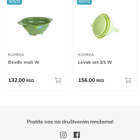
NOVO
NOVO
KUHINJA
KUHINJA
Đevđir mali W
Levak set 3/1 W
132.00
156.00
RSD
RSD
Pratite nas na društvenim mrežama!