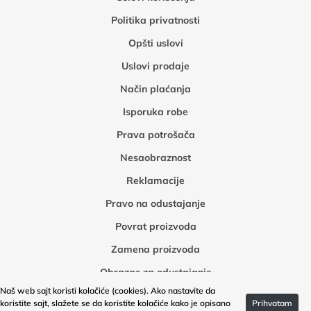
Politika privatnosti
Opšti uslovi
Uslovi prodaje
Način plaćanja
Isporuka robe
Prava potrošača
Nesaobraznost
Reklamacije
Pravo na odustajanje
Povrat proizvoda
Zamena proizvoda
Obrazac za odustajanje
Naš web sajt koristi kolačiće (cookies). Ako nastavite da
Obrazac za povrat robe
koristite sajt, slažete se da koristite kolačiće kako je opisano
Prihvatam