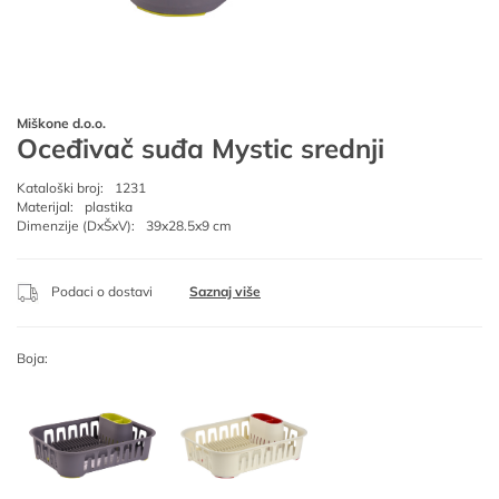
Miškone d.o.o.
Oceđivač suđa Mystic srednji
Kataloški broj:
1231
Materijal:
plastika
Dimenzije (DxŠxV):
39x28.5x9 cm
Podaci o dostavi
Saznaj više
Boja: