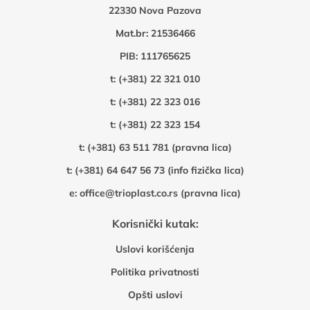
22330 Nova Pazova
Mat.br: 21536466
PIB: 111765625
t:
(+381) 22 321 010
t:
(+381) 22 323 016
t:
(+381) 22 323 154
t:
(+381) 63 511 781 (pravna lica)
t:
(+381) 64 647 56 73 (info fizička lica)
e:
office@trioplast.co.rs (pravna lica)
Korisnički kutak:
Uslovi korišćenja
Politika privatnosti
Opšti uslovi