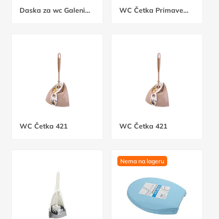
Daska za wc Galenika
WC Četka Primavera mis
WC Četka 421
WC Četka 421
Nema na lageru