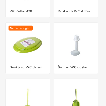
WC četka 420
Daska za WC Atlantic A
Nema na lageru
Daska za WC classic A
Šraf za WC dasku