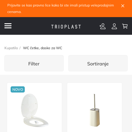
×
Prijavite se kao pravno lice kako bi ste imali pristup veleprodajnim
cenama.
Kupatilo
WC četke, daske za WC
Filter
Sortiranje
NOVO