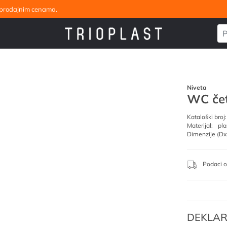
eleprodajnim cenama.
Niveta
WC če
Kataloški broj:
Materijal:
pla
Dimenzije (Dx
Podaci o
DEKLAR