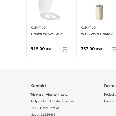
KUPATILO
KUPATILO
Daska za wc Galenika
WC Četka Primavera mis
915.00
353.00
RSD
RSD
Kontakt
Doku
Trioplast - Vigo com d.o.o.
Podaci o
Kralja Petra I Karađorđevića 47
Poslovni
22330 Nova Pazova
Mat.br: 21536466