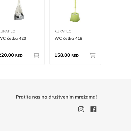
KUPATILO
KUPATILO
WC četka 420
WC četka 418
220.00
158.00
RSD
RSD
Pratite nas na društvenim mrežama!