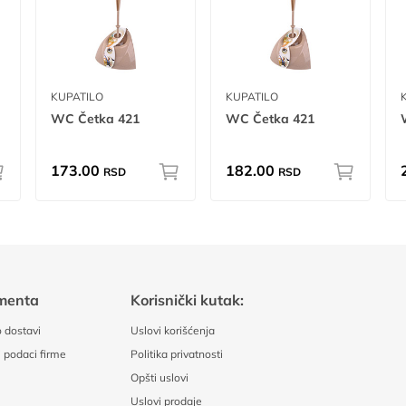
KUPATILO
KUPATILO
WC Četka 421
WC Četka 421
173.00
182.00
RSD
RSD
menta
Korisnički kutak:
 dostavi
Uslovi korišćenja
 podaci firme
Politika privatnosti
Opšti uslovi
Uslovi prodaje