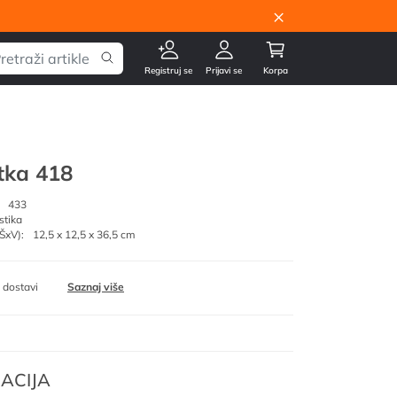
×
Registruj se
Prijavi se
Korpa
tka 418
433
stika
ŠxV):
12,5 x 12,5 x 36,5 cm
 dostavi
Saznaj više
ACIJA