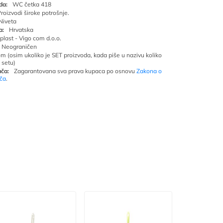
da:
WC četka 418
roizvodi široke potrošnje.
Niveta
a:
Hrvatska
oplast - Vigo com d.o.o.
Neograničen
om (osim ukoliko je SET proizvoda, kada piše u nazivu koliko
 setu)
ča:
Zagarantovana sva prava kupaca po osnovu
Zakona o
ača
.