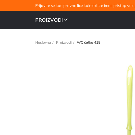
Prijavite se kao pravno lice kako bi ste imali pristup v
PROIZVODI
Naslovna
Proizvodi
WC četka 418