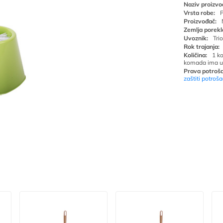
Naziv proizvo
Vrsta robe:
P
Proizvođač:
Zemlja porekl
Uvoznik:
Tri
Rok trajanja:
Količina:
1 k
komada ima u
Prava potroša
zaštiti potroš