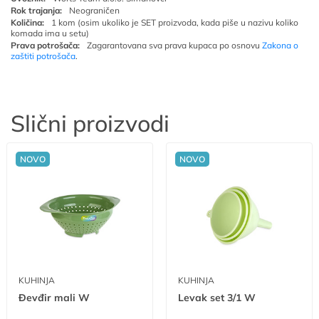
Rok trajanja:
Neograničen
Količina:
1 kom (osim ukoliko je SET proizvoda, kada piše u nazivu koliko
komada ima u setu)
Prava potrošača:
Zagarantovana sva prava kupaca po osnovu
Zakona o
zaštiti potrošača
.
Slični proizvodi
NOVO
NOVO
KUHINJA
KUHINJA
Đevđir mali W
Levak set 3/1 W