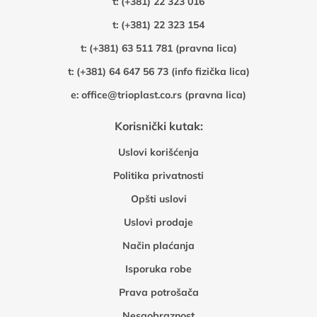
t:
(+381) 22 323 016
t:
(+381) 22 323 154
t:
(+381) 63 511 781 (pravna lica)
t:
(+381) 64 647 56 73 (info fizička lica)
e:
office@trioplast.co.rs (pravna lica)
Korisnički kutak:
Uslovi korišćenja
Politika privatnosti
Opšti uslovi
Uslovi prodaje
Način plaćanja
Isporuka robe
Prava potrošača
Nesaobraznost