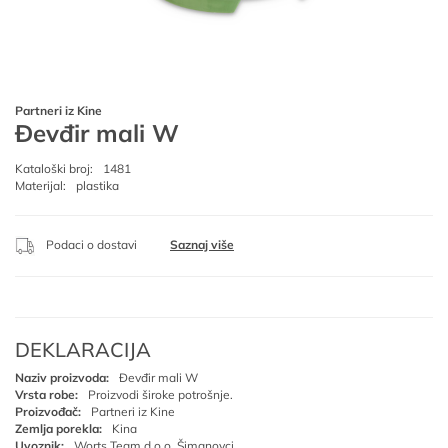
Partneri iz Kine
Đevđir mali W
Kataloški broj:
1481
Materijal:
plastika
Podaci o dostavi
Saznaj više
DEKLARACIJA
Naziv proizvoda:
Đevđir mali W
Vrsta robe:
Proizvodi široke potrošnje.
Proizvođač:
Partneri iz Kine
Zemlja porekla:
Kina
Uvoznik:
Worts Team d.o.o. Šimanovci