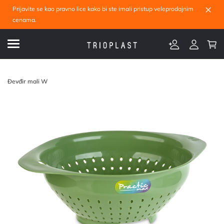
×
Prijavite se kao pravno lice kako bi ste imali pristup veleprodajnim
cenama.
Đevđir mali W