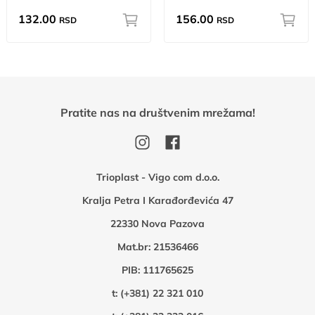
132.00
156.00
RSD
RSD
Pratite nas na društvenim mrežama!
Trioplast - Vigo com d.o.o.
Kralja Petra I Karađorđevića 47
22330 Nova Pazova
Mat.br: 21536466
PIB: 111765625
t:
(+381) 22 321 010