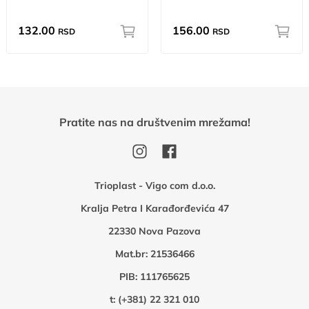
132.00
156.00
RSD
RSD
Pratite nas na društvenim mrežama!
Trioplast - Vigo com d.o.o.
Kralja Petra I Karađorđevića 47
22330 Nova Pazova
Mat.br: 21536466
PIB: 111765625
t:
(+381) 22 321 010