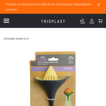
×
Prijavite se kao pravno lice kako bi ste imali pristup veleprodajnim
cenama.
Limunko levak sc tr