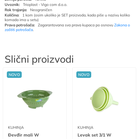
Uvoznik:
Trioplast - Vigo com d.o.o.
Rok trajanja:
Neograničen
Količina:
1 kom (osim ukoliko je SET proizvoda, kada piše u nazivu koliko
komada ima u setu)
Prava potrošača:
Zagarantovana sva prava kupaca po osnovu
Zakona o
zaštiti potrošača
.
Slični proizvodi
NOVO
NOVO
KUHINJA
KUHINJA
Đevđir mali W
Levak set 3/1 W