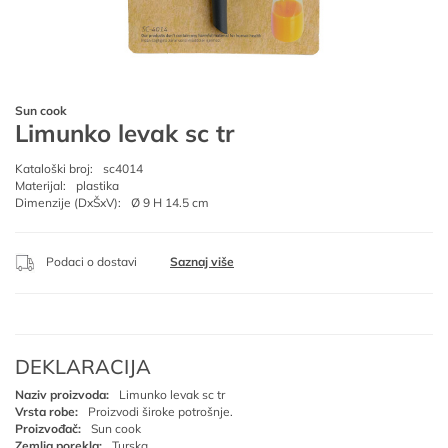
Sun cook
Limunko levak sc tr
Kataloški broj:
sc4014
Materijal:
plastika
Dimenzije (DxŠxV):
Ø 9 H 14.5 cm
Podaci o dostavi
Saznaj više
DEKLARACIJA
Naziv proizvoda:
Limunko levak sc tr
Vrsta robe:
Proizvodi široke potrošnje.
Proizvođač:
Sun cook
Zemlja porekla:
Turska