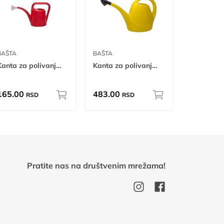
BAŠTA
BAŠTA
Kanta za polivanje 1.500L
Kanta za polivanje 10L
165.00
483.00
RSD
RSD
Pratite nas na društvenim mrežama!