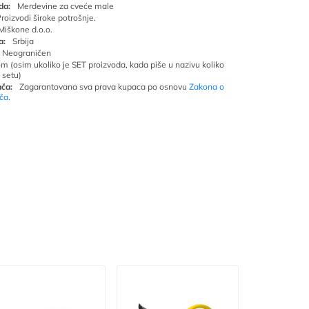
da:
Merdevine za cveće male
roizvodi široke potrošnje.
Miškone d.o.o.
a:
Srbija
Neograničen
om (osim ukoliko je SET proizvoda, kada piše u nazivu koliko
 setu)
ča:
Zagarantovana sva prava kupaca po osnovu
Zakona o
ača
.