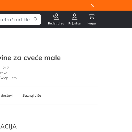
×
Registruj se
Prijavi se
Korpa
.
ine za cveće male
217
stika
ŠxV):
cm
 dostavi
Saznaj više
ACIJA