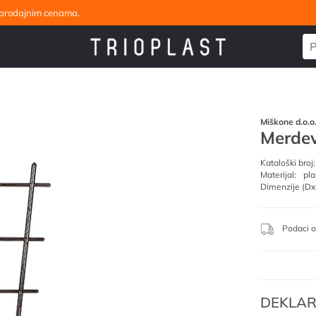
eleprodajnim cenama.
Miškone d.o.o
Merdev
Kataloški broj:
Materijal:
pla
Dimenzije (Dx
Podaci o
DEKLAR