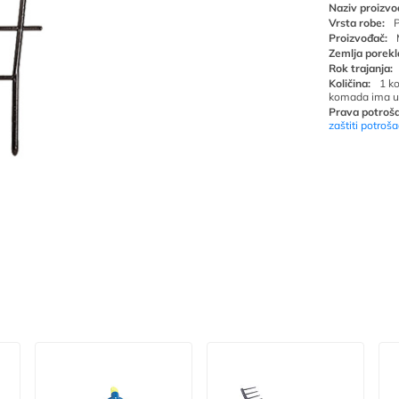
Naziv proizvo
Vrsta robe:
P
Proizvođač:
Zemlja porekl
Rok trajanja:
Količina:
1 k
komada ima u
Prava potroša
zaštiti potroš