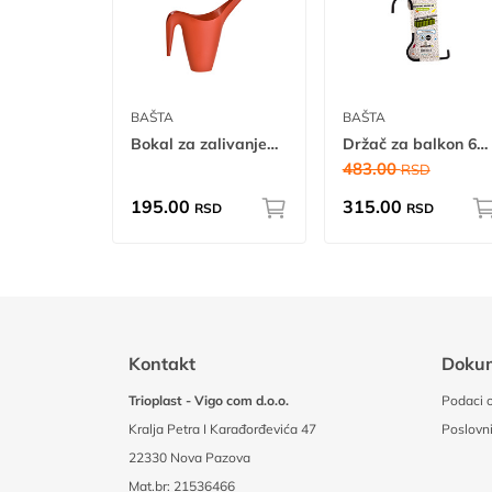
BAŠTA
BAŠTA
Bokal za zalivanje cveća
Držač za balkon 60 2/1 A
483.00
RSD
195.00
315.00
RSD
RSD
Kontakt
Doku
Trioplast - Vigo com d.o.o.
Podaci o
Kralja Petra I Karađorđevića 47
Poslovni
22330 Nova Pazova
Mat.br: 21536466