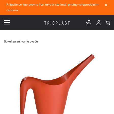
×
Prijavite se kao pravno lice kako bi ste imali pristup veleprodajnim
cenama.
Bokal za zalivanje cveća