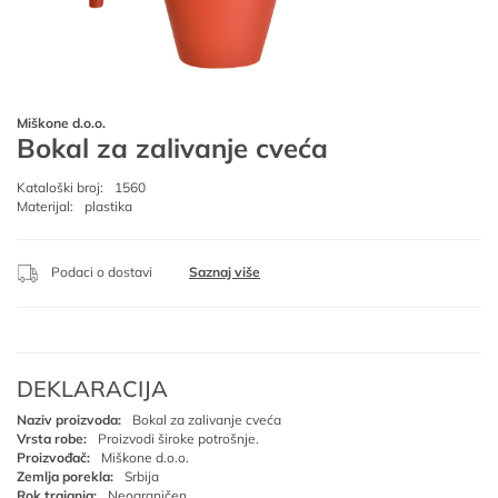
Miškone d.o.o.
Bokal za zalivanje cveća
Kataloški broj:
1560
Materijal:
plastika
Podaci o dostavi
Saznaj više
DEKLARACIJA
Naziv proizvoda:
Bokal za zalivanje cveća
Vrsta robe:
Proizvodi široke potrošnje.
Proizvođač:
Miškone d.o.o.
Zemlja porekla:
Srbija
Rok trajanja:
Neograničen