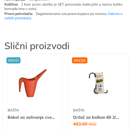
Količina:
1 kom (osim ukoliko je SET proizvoda, kada piše u nazivu koliko
komada ima u setu)
Prava potrošača:
Zagarantovana sva prava kupaca po osnovu
Zakona o
zaštiti potrošača
.
Slični proizvodi
NOVO
AKCIJA
BAŠTA
BAŠTA
Bokal za zalivanje cveća
Držač za balkon 60 2/1 A
483.00
RSD