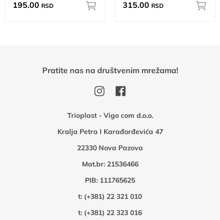
195.00
315.00
RSD
RSD
Pratite nas na društvenim mrežama!
Trioplast - Vigo com d.o.o.
Kralja Petra I Karađorđevića 47
22330 Nova Pazova
Mat.br: 21536466
PIB: 111765625
t:
(+381) 22 321 010
t:
(+381) 22 323 016