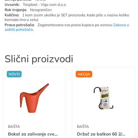
Uvoznik:
Trioplast - Vigo com d.o.o.
Rok trajanja:
Neograničen
Količina:
1 kom (osim ukoliko je SET proizvoda, kada piše u nazivu koliko
komada ima u setu)
Prava potrošača:
Zagarantovana sva prava kupaca po osnovu
Zakona o
zaštiti potrošača
.
Slični proizvodi
NOVO
AKCIJA
BAŠTA
BAŠTA
Bokal za zalivanje cveća
Držač za balkon 60 2/1 A