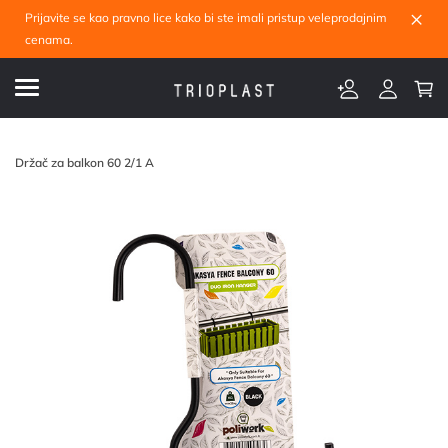
×
Prijavite se kao pravno lice kako bi ste imali pristup veleprodajnim
cenama.
Držač za balkon 60 2/1 A