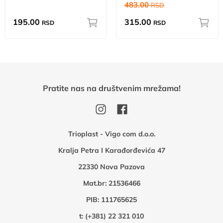
483.00
RSD
195.00
315.00
RSD
RSD
Pratite nas na društvenim mrežama!
Trioplast - Vigo com d.o.o.
Kralja Petra I Karađorđevića 47
22330 Nova Pazova
Mat.br: 21536466
PIB: 111765625
t:
(+381) 22 321 010