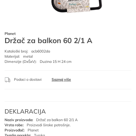
Planet
Držač za balkon 60 2/1 A
Kataloški broj:
acb6002da
Materijal:
metal
Dimenzije (DxŠxV):
Duzina 15 H 24 cm
Podaci o dostavi
Saznaj više
DEKLARACIJA
Naziv proizvoda:
Držač za balkon 60 2/1 A
Vrsta robe:
Proizvodi široke potrošnje.
Proizvođač:
Planet
Zemlja porekla:
Turska