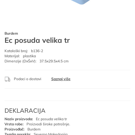
Burdem
Ec posuda velika tr
Kataloški broj:
b136-2
Materijal:
plastika
Dimenzije (DxŠxV):
37.5x29.5x4.5 cm
Podaci o dostavi
Saznaj više
DEKLARACIJA
Naziv proizvoda:
Ec posuda velika tr
Vrsta robe:
Proizvodi široke potrošnje.
Proizvođač:
Burdem
Zemlja porekla:
Severna Makedonija