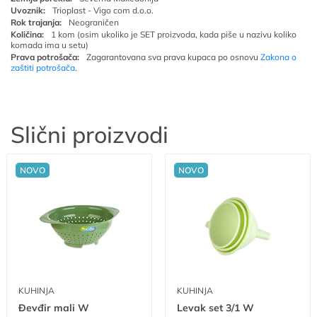
Uvoznik:
Trioplast - Vigo com d.o.o.
Rok trajanja:
Neograničen
Količina:
1 kom (osim ukoliko je SET proizvoda, kada piše u nazivu koliko
komada ima u setu)
Prava potrošača:
Zagarantovana sva prava kupaca po osnovu
Zakona o
zaštiti potrošača
.
Slični proizvodi
NOVO
NOVO
KUHINJA
KUHINJA
Đevđir mali W
Levak set 3/1 W