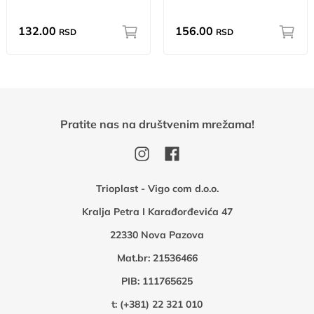
132.00
156.00
RSD
RSD
Pratite nas na društvenim mrežama!
Trioplast - Vigo com d.o.o.
Kralja Petra I Karađorđevića 47
22330 Nova Pazova
Mat.br: 21536466
PIB: 111765625
t:
(+381) 22 321 010