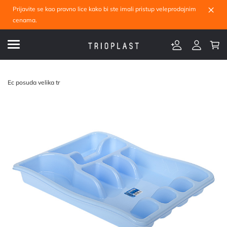
×
Prijavite se kao pravno lice kako bi ste imali pristup veleprodajnim
cenama.
Ec posuda velika tr