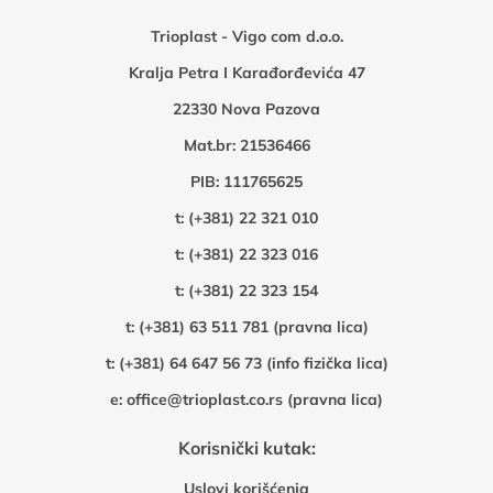
Trioplast - Vigo com d.o.o.
Kralja Petra I Karađorđevića 47
22330 Nova Pazova
Mat.br: 21536466
PIB: 111765625
t:
(+381) 22 321 010
t:
(+381) 22 323 016
t:
(+381) 22 323 154
t:
(+381) 63 511 781 (pravna lica)
t:
(+381) 64 647 56 73 (info fizička lica)
e:
office@trioplast.co.rs (pravna lica)
Korisnički kutak:
Uslovi korišćenja