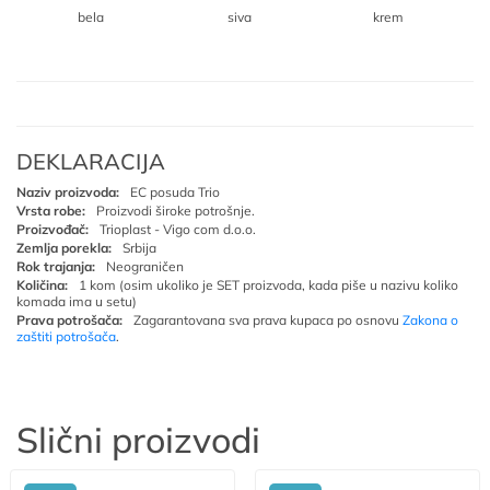
bela
siva
krem
DEKLARACIJA
Naziv proizvoda:
EC posuda Trio
Vrsta robe:
Proizvodi široke potrošnje.
Proizvođač:
Trioplast - Vigo com d.o.o.
Zemlja porekla:
Srbija
Rok trajanja:
Neograničen
Količina:
1 kom (osim ukoliko je SET proizvoda, kada piše u nazivu koliko
komada ima u setu)
Prava potrošača:
Zagarantovana sva prava kupaca po osnovu
Zakona o
zaštiti potrošača
.
Slični proizvodi