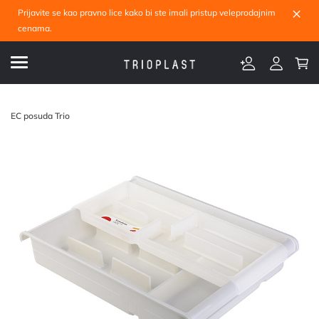
×
Prijavite se kao pravno lice kako bi ste imali pristup veleprodajnim
cenama.
EC posuda Trio