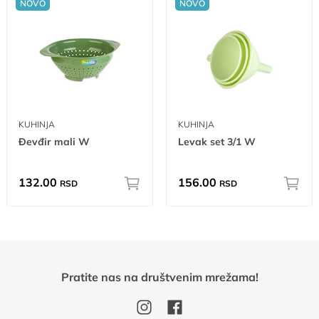
NOVO
NOVO
KUHINJA
KUHINJA
Đevđir mali W
Levak set 3/1 W
132.00
156.00
RSD
RSD
Pratite nas na društvenim mrežama!