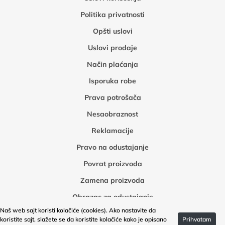
Politika privatnosti
Opšti uslovi
Uslovi prodaje
Način plaćanja
Isporuka robe
Prava potrošača
Nesaobraznost
Reklamacije
Pravo na odustajanje
Povrat proizvoda
Zamena proizvoda
Obrazac za odustajanje
Naš web sajt koristi kolačiće (cookies). Ako nastavite da
Obrazac za povrat robe
koristite sajt, slažete se da koristite kolačiće kako je opisano
Prihvatam