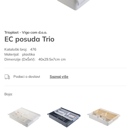
Trioplast - Vigo com d.o.o.
EC posuda Trio
Kataloški broj:
476
Materijal:
plastika
Dimenzije (DxŠxV):
40x29.5x7cm cm
Podaci o dostavi
Saznaj više
Boja: