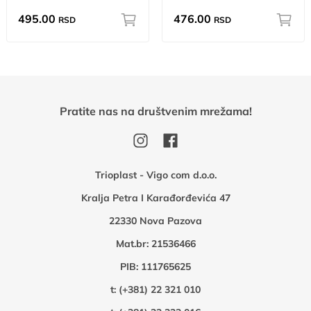
495.00
476.00
RSD
RSD
Pratite nas na društvenim mrežama!
Trioplast - Vigo com d.o.o.
Kralja Petra I Karađorđevića 47
22330 Nova Pazova
Mat.br: 21536466
PIB: 111765625
t:
(+381) 22 321 010