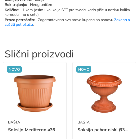
Rok trajanja:
Neograničen
Količina:
1 kom (osim ukoliko je SET proizvoda, kada piše u nazivu koliko
komada ima u setu)
Prava potrošača:
Zagarantovana sva prava kupaca po osnovu
Zakona o
zaštiti potrošača
.
Slični proizvodi
NOVO
NOVO
BAŠTA
BAŠTA
Saksija Mediteran ø36
Saksija pehar niski Ø32 mn