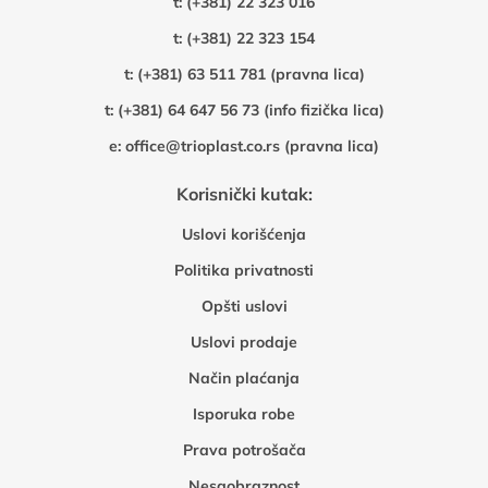
t:
(+381) 22 323 016
t:
(+381) 22 323 154
t:
(+381) 63 511 781 (pravna lica)
t:
(+381) 64 647 56 73 (info fizička lica)
e:
office@trioplast.co.rs (pravna lica)
Korisnički kutak:
Uslovi korišćenja
Politika privatnosti
Opšti uslovi
Uslovi prodaje
Način plaćanja
Isporuka robe
Prava potrošača
Nesaobraznost