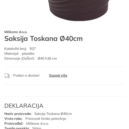
Miškone d.o.o.
Saksija Toskana Ø40cm
Kataloški broj:
937
Materijal:
plastika
Dimenzije (DxŠxV):
Ø40 h36 cm
Podaci o dostavi
Saznaj više
DEKLARACIJA
Naziv proizvoda:
Saksija Toskana Ø40cm
Vrsta robe:
Proizvodi široke potrošnje.
Proizvođač:
Miškone d.o.o.
Zemlja porekla:
Srbija