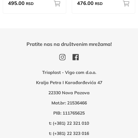
495.00
476.00
RSD
RSD
Pratite nas na društvenim mrežama!
Trioplast - Vigo com d.o.o.
Kralja Petra I Karađorđevića 47
22330 Nova Pazova
Mat.br: 21536466
PIB: 111765625
t:
(+381) 22 321 010
t:
(+381) 22 323 016