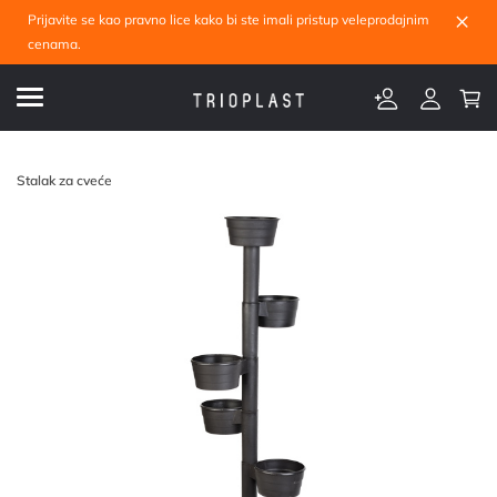
×
Prijavite se kao pravno lice kako bi ste imali pristup veleprodajnim
cenama.
Stalak za cveće