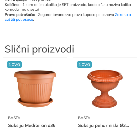
Količina:
1 kom (osim ukoliko je SET proizvoda, kada piše u nazivu koliko
komada ima u setu)
Prava potrošača:
Zagarantovana sva prava kupaca po osnovu
Zakona o
zaštiti potrošača
.
Slični proizvodi
NOVO
NOVO
BAŠTA
BAŠTA
Saksija Mediteran ø36
Saksija pehar niski Ø32 mn