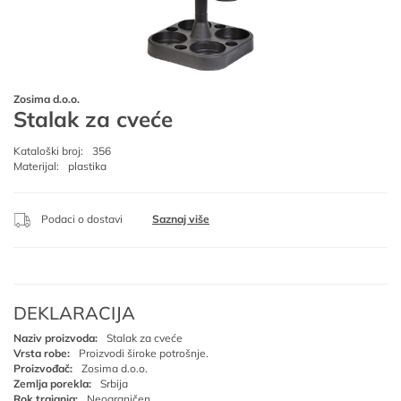
Zosima d.o.o.
Stalak za cveće
Kataloški broj:
356
Materijal:
plastika
Podaci o dostavi
Saznaj više
DEKLARACIJA
Naziv proizvoda:
Stalak za cveće
Vrsta robe:
Proizvodi široke potrošnje.
Proizvođač:
Zosima d.o.o.
Zemlja porekla:
Srbija
Rok trajanja:
Neograničen