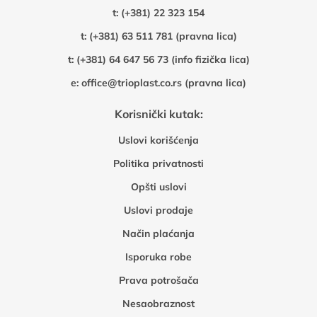
t:
(+381) 22 323 154
t:
(+381) 63 511 781 (pravna lica)
t:
(+381) 64 647 56 73 (info fizička lica)
e:
office@trioplast.co.rs (pravna lica)
Korisnički kutak:
Uslovi korišćenja
Politika privatnosti
Opšti uslovi
Uslovi prodaje
Način plaćanja
Isporuka robe
Prava potrošača
Nesaobraznost