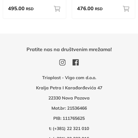
495.00
476.00
RSD
RSD
Pratite nas na društvenim mrežama!
Trioplast - Vigo com d.o.o.
Kralja Petra I Karađorđevića 47
22330 Nova Pazova
Mat.br: 21536466
PIB: 111765625
t:
(+381) 22 321 010