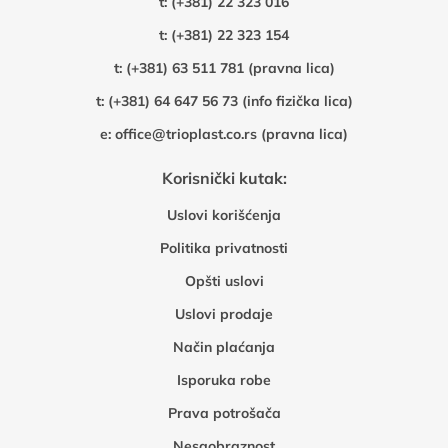
t:
(+381) 22 323 016
t:
(+381) 22 323 154
t:
(+381) 63 511 781 (pravna lica)
t:
(+381) 64 647 56 73 (info fizička lica)
e:
office@trioplast.co.rs (pravna lica)
Korisnički kutak:
Uslovi korišćenja
Politika privatnosti
Opšti uslovi
Uslovi prodaje
Način plaćanja
Isporuka robe
Prava potrošača
Nesaobraznost