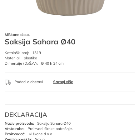
Miškone d.o.o.
Saksija Sahara Ø40
Kataloški broj:
1319
Materijal:
plastika
Dimenzije (DxŠxV):
Ø 40 h 34 cm
Podaci o dostavi
Saznaj više
DEKLARACIJA
Naziv proizvoda:
Saksija Sahara Ø40
Vrsta robe:
Proizvodi široke potrošnje.
Proizvođač:
Miškone d.o.o.
Zemlja porekla:
Srbija