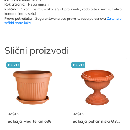
Rok trajanja:
Neograničen
Količina:
1 kom (osim ukoliko je SET proizvoda, kada piše u nazivu koliko
komada ima u setu)
Prava potrošača:
Zagarantovana sva prava kupaca po osnovu
Zakona o
zaštiti potrošača
.
Slični proizvodi
NOVO
NOVO
BAŠTA
BAŠTA
Saksija Mediteran ø36
Saksija pehar niski Ø32 mn