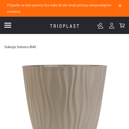
×
Prijavite se kao pravno lice kako bi ste imali pristup veleprodajnim
cenama.
Saksija Sahara Ø40