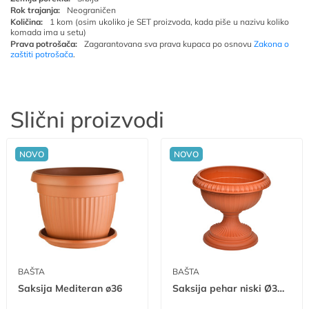
Rok trajanja:
Neograničen
Količina:
1 kom (osim ukoliko je SET proizvoda, kada piše u nazivu koliko
komada ima u setu)
Prava potrošača:
Zagarantovana sva prava kupaca po osnovu
Zakona o
zaštiti potrošača
.
Slični proizvodi
NOVO
NOVO
BAŠTA
BAŠTA
Saksija Mediteran ø36
Saksija pehar niski Ø32 mn