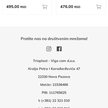
495.00
476.00
RSD
RSD
Pratite nas na društvenim mrežama!
Trioplast - Vigo com d.o.o.
Kralja Petra I Karađorđevića 47
22330 Nova Pazova
Mat.br: 21536466
PIB: 111765625
t:
(+381) 22 321 010