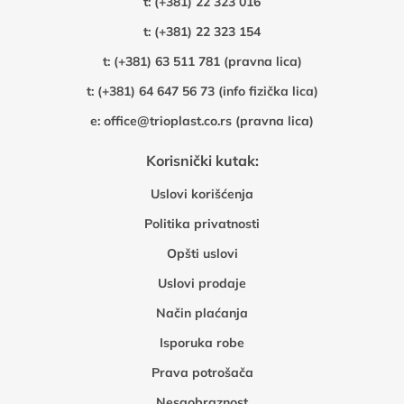
t:
(+381) 22 323 016
t:
(+381) 22 323 154
t:
(+381) 63 511 781 (pravna lica)
t:
(+381) 64 647 56 73 (info fizička lica)
e:
office@trioplast.co.rs (pravna lica)
Korisnički kutak:
Uslovi korišćenja
Politika privatnosti
Opšti uslovi
Uslovi prodaje
Način plaćanja
Isporuka robe
Prava potrošača
Nesaobraznost