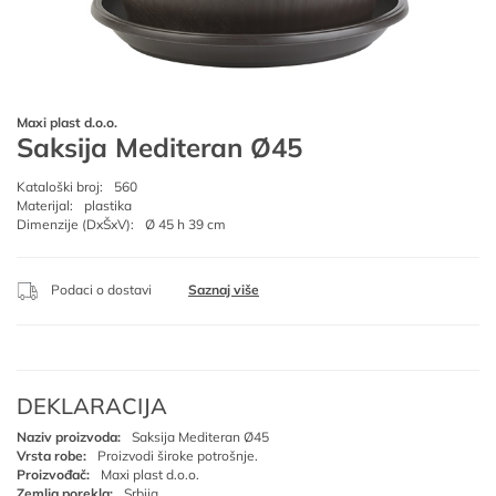
Maxi plast d.o.o.
Saksija Mediteran Ø45
Kataloški broj:
560
Materijal:
plastika
Dimenzije (DxŠxV):
Ø 45 h 39 cm
Podaci o dostavi
Saznaj više
DEKLARACIJA
Naziv proizvoda:
Saksija Mediteran Ø45
Vrsta robe:
Proizvodi široke potrošnje.
Proizvođač:
Maxi plast d.o.o.
Zemlja porekla:
Srbija