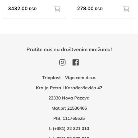
3432.00
278.00
RSD
RSD
Pratite nas na društvenim mrežama!
Trioplast - Vigo com d.o.o.
Kralja Petra I Karađorđevića 47
22330 Nova Pazova
Mat.br: 21536466
PIB: 111765625
t:
(+381) 22 321 010