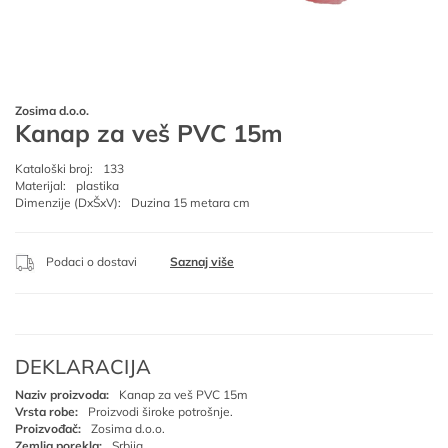
Zosima d.o.o.
Kanap za veš PVC 15m
Kataloški broj:
133
Materijal:
plastika
Dimenzije (DxŠxV):
Duzina 15 metara cm
Podaci o dostavi
Saznaj više
DEKLARACIJA
Naziv proizvoda:
Kanap za veš PVC 15m
Vrsta robe:
Proizvodi široke potrošnje.
Proizvođač:
Zosima d.o.o.
Zemlja porekla:
Srbija