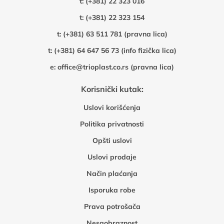
t:
(+381) 22 323 016
t:
(+381) 22 323 154
t:
(+381) 63 511 781 (pravna lica)
t:
(+381) 64 647 56 73 (info fizička lica)
e:
office@trioplast.co.rs (pravna lica)
Korisnički kutak:
Uslovi korišćenja
Politika privatnosti
Opšti uslovi
Uslovi prodaje
Način plaćanja
Isporuka robe
Prava potrošača
Nesaobraznost