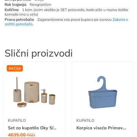
Rok trajanja:
Neograničen
Količina:
1 kom (osim ukoliko je SET proizvoda, kada piše u nazivu koliko
komada ima u setu)
Prava potrošača:
Zagarantovana sva prava kupaca po osnovu
Zakona o
zaštiti potrošača
.
Slični proizvodi
NOVO
AKCIJA
KUPATILO
KUPATILO
Set za kupatilo Oky 5/1 tr A
Korpica viseća Primavera
4635.00
RSD