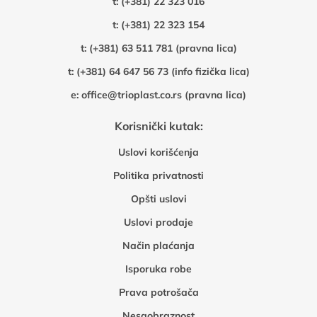
t:
(+381) 22 323 016
t:
(+381) 22 323 154
t:
(+381) 63 511 781 (pravna lica)
t:
(+381) 64 647 56 73 (info fizička lica)
e:
office@trioplast.co.rs (pravna lica)
Korisnički kutak:
Uslovi korišćenja
Politika privatnosti
Opšti uslovi
Uslovi prodaje
Način plaćanja
Isporuka robe
Prava potrošača
Nesaobraznost