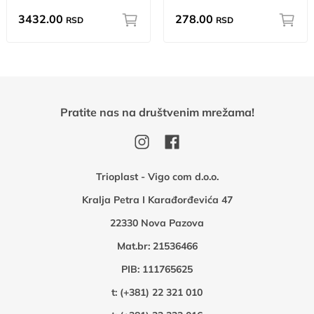
3432.00
278.00
RSD
RSD
Pratite nas na društvenim mrežama!
Trioplast - Vigo com d.o.o.
Kralja Petra I Karađorđevića 47
22330 Nova Pazova
Mat.br: 21536466
PIB: 111765625
t:
(+381) 22 321 010