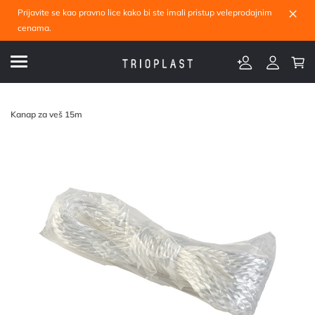
×
Prijavite se kao pravno lice kako bi ste imali pristup veleprodajnim
cenama.
Kanap za veš 15m