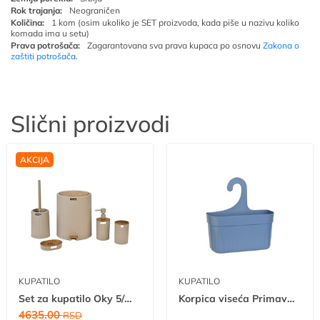
Rok trajanja:
Neograničen
Količina:
1 kom (osim ukoliko je SET proizvoda, kada piše u nazivu koliko
komada ima u setu)
Prava potrošača:
Zagarantovana sva prava kupaca po osnovu
Zakona o
zaštiti potrošača
.
Slični proizvodi
NOVO
AKCIJA
KUPATILO
KUPATILO
Set za kupatilo Oky 5/1 tr A
Korpica viseća Primavera
4635.00
RSD