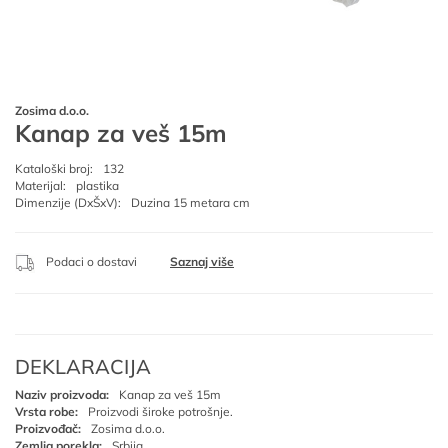
Zosima d.o.o.
Kanap za veš 15m
Kataloški broj:
132
Materijal:
plastika
Dimenzije (DxŠxV):
Duzina 15 metara cm
Podaci o dostavi
Saznaj više
DEKLARACIJA
Naziv proizvoda:
Kanap za veš 15m
Vrsta robe:
Proizvodi široke potrošnje.
Proizvođač:
Zosima d.o.o.
Zemlja porekla:
Srbija