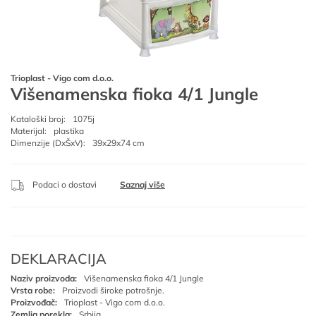
Trioplast - Vigo com d.o.o.
Višenamenska fioka 4/1 Jungle
Kataloški broj:
1075j
Materijal:
plastika
Dimenzije (DxŠxV):
39x29x74 cm
Podaci o dostavi
Saznaj više
DEKLARACIJA
Naziv proizvoda:
Višenamenska fioka 4/1 Jungle
Vrsta robe:
Proizvodi široke potrošnje.
Proizvođač:
Trioplast - Vigo com d.o.o.
Zemlja porekla:
Srbija