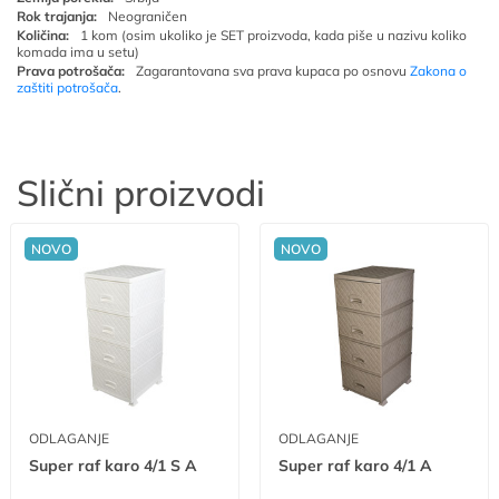
Rok trajanja:
Neograničen
Količina:
1 kom (osim ukoliko je SET proizvoda, kada piše u nazivu koliko
komada ima u setu)
Prava potrošača:
Zagarantovana sva prava kupaca po osnovu
Zakona o
zaštiti potrošača
.
Slični proizvodi
NOVO
NOVO
ODLAGANJE
ODLAGANJE
Super raf karo 4/1 S A
Super raf karo 4/1 A