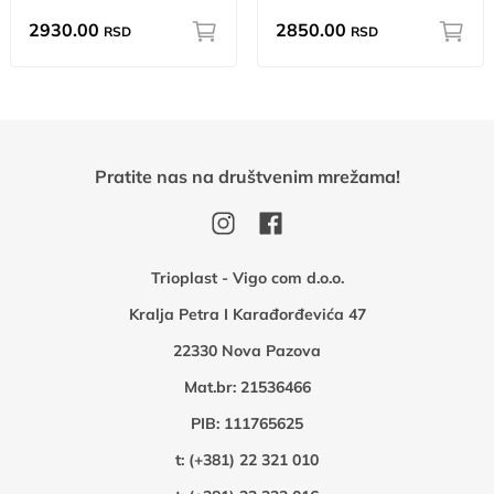
2930.00
2850.00
RSD
RSD
Pratite nas na društvenim mrežama!
Trioplast - Vigo com d.o.o.
Kralja Petra I Karađorđevića 47
22330 Nova Pazova
Mat.br: 21536466
PIB: 111765625
t:
(+381) 22 321 010