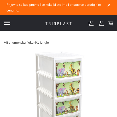
×
Prijavite se kao pravno lice kako bi ste imali pristup veleprodajnim
cenama.
Višenamenska fioka 4/1 Jungle