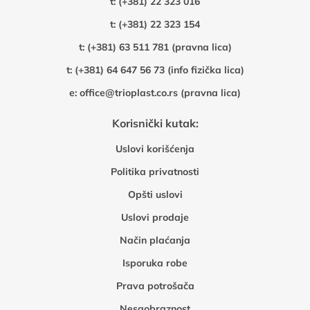
t:
(+381) 22 323 016
t:
(+381) 22 323 154
t:
(+381) 63 511 781 (pravna lica)
t:
(+381) 64 647 56 73 (info fizička lica)
e:
office@trioplast.co.rs (pravna lica)
Korisnički kutak:
Uslovi korišćenja
Politika privatnosti
Opšti uslovi
Uslovi prodaje
Način plaćanja
Isporuka robe
Prava potrošača
Nesaobraznost