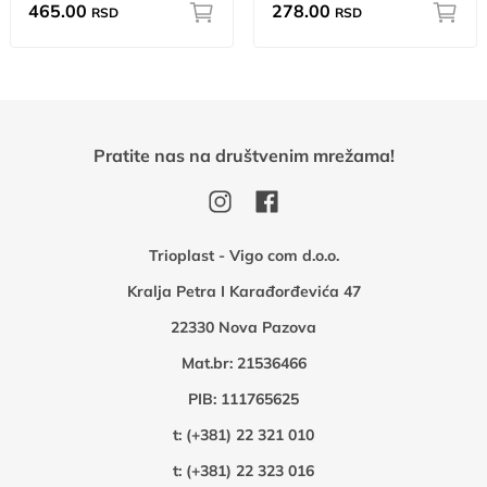
465.00
278.00
RSD
RSD
Pratite nas na društvenim mrežama!
Trioplast - Vigo com d.o.o.
Kralja Petra I Karađorđevića 47
22330 Nova Pazova
Mat.br: 21536466
PIB: 111765625
t:
(+381) 22 321 010
t:
(+381) 22 323 016