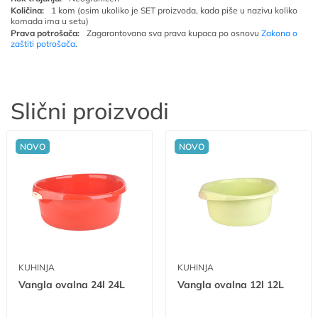
Količina:
1 kom (osim ukoliko je SET proizvoda, kada piše u nazivu koliko
komada ima u setu)
Prava potrošača:
Zagarantovana sva prava kupaca po osnovu
Zakona o
zaštiti potrošača
.
Slični proizvodi
NOVO
NOVO
KUHINJA
KUHINJA
Vangla ovalna 24l 24L
Vangla ovalna 12l 12L