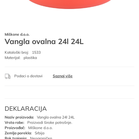
Miškone d.o.o.
Vangla ovalna 24l 24L
Kataloški broj:
1533
Materijal:
plastika
Podaci o dostavi
Saznaj više
DEKLARACIJA
Naziv proizvoda:
Vangla ovalna 24l 24L
Vrsta robe:
Proizvodi široke potrošnje.
Proizvođač:
Miškone d.o.o.
Zemlja porekla:
Srbija
Rok trajanja:
Neograničen