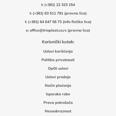
t:
(+381) 22 323 154
t:
(+381) 63 511 781 (pravna lica)
t:
(+381) 64 647 56 73 (info fizička lica)
e:
office@trioplast.co.rs (pravna lica)
Korisnički kutak:
Uslovi korišćenja
Politika privatnosti
Opšti uslovi
Uslovi prodaje
Način plaćanja
Isporuka robe
Prava potrošača
Nesaobraznost