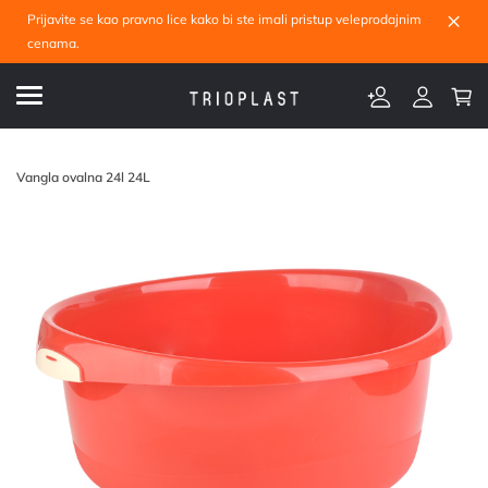
×
Prijavite se kao pravno lice kako bi ste imali pristup veleprodajnim
cenama.
Vangla ovalna 24l 24L