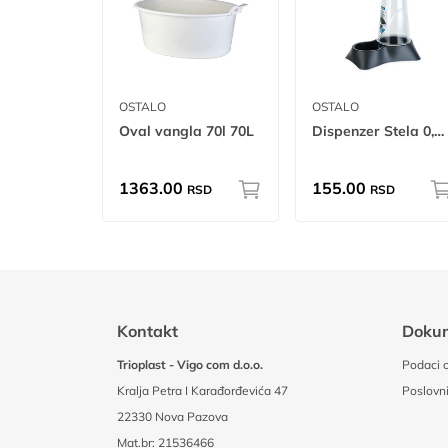
OSTALO
OSTALO
Oval vangla 70l 70L
Dispenzer Stela 0,65L W
1363.00
155.00
RSD
RSD
Kontakt
Doku
Trioplast - Vigo com d.o.o.
Podaci o
Kralja Petra I Karađorđevića 47
Poslovni
22330 Nova Pazova
Mat.br: 21536466