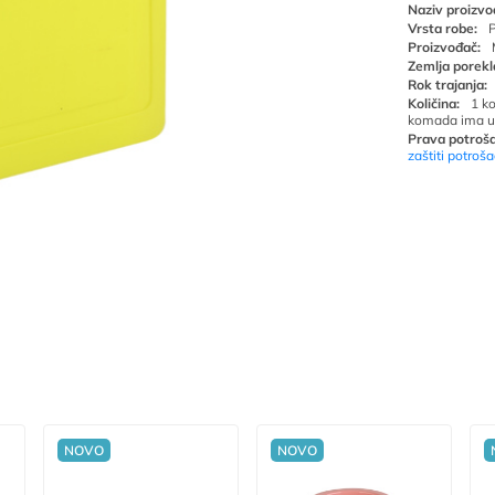
Naziv proizvo
Vrsta robe:
P
Proizvođač:
Zemlja porekl
Rok trajanja:
Količina:
1 k
komada ima u
Prava potroša
zaštiti potroš
NOVO
NOVO