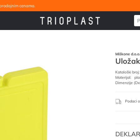
eleprodajnim cenama.
Miškone d.o.o
Uložak 
Kataloški broj:
Materijal:
pla
Dimenzije (Dx
Podaci o
DEKLAR