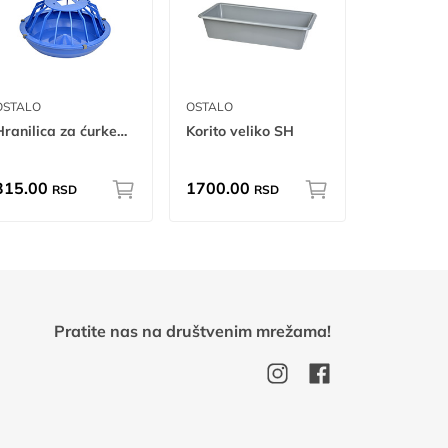
OSTALO
OSTALO
Hranilica za ćurke mn
Korito veliko SH
315.00
1700.00
RSD
RSD
Pratite nas na društvenim mrežama!