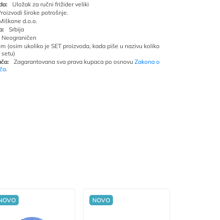
da:
Uložak za ručni frižider veliki
roizvodi široke potrošnje.
Miškone d.o.o.
a:
Srbija
Neograničen
om (osim ukoliko je SET proizvoda, kada piše u nazivu koliko
 setu)
ča:
Zagarantovana sva prava kupaca po osnovu
Zakona o
ača
.
NOVO
NOVO