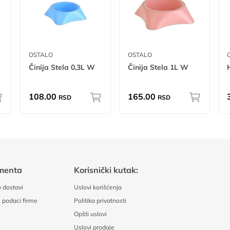
OSTALO
OSTALO
Činija Stela 0,3L W
Činija Stela 1L W
108.00
165.00
RSD
RSD
menta
Korisnički kutak:
 dostavi
Uslovi korišćenja
 podaci firme
Politika privatnosti
Opšti uslovi
Uslovi prodaje