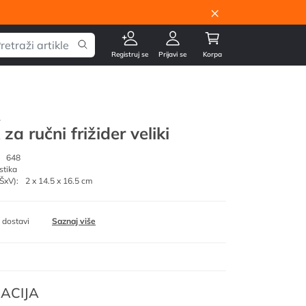
×
Registruj se
Prijavi se
Korpa
.
za ručni frižider veliki
648
stika
ŠxV):
2 x 14.5 x 16.5 cm
 dostavi
Saznaj više
ACIJA