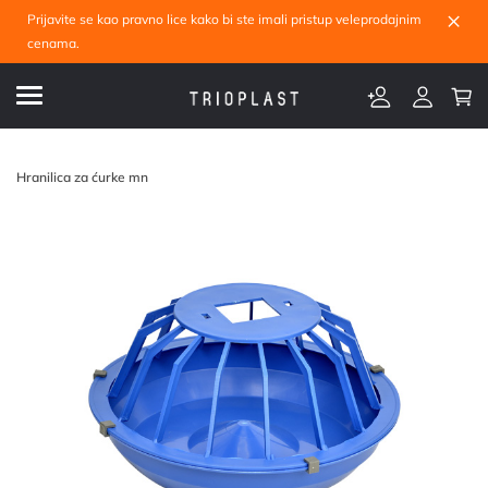
×
Prijavite se kao pravno lice kako bi ste imali pristup veleprodajnim
cenama.
Hranilica za ćurke mn