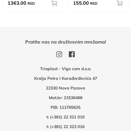
1363.00
155.00
RSD
RSD
Pratite nas na društvenim mrežama!
Trioplast - Vigo com d.o.o.
Kralja Petra I Karađorđevića 47
22330 Nova Pazova
Mat.br: 21536466
PIB: 111765625
t:
(+381) 22 321 010
t:
(+381) 22 323 016