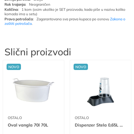
Rok trajanja:
Neograničen
Količina:
1 kom (osim ukoliko je SET proizvoda, kada piše u nazivu koliko
komada ima u setu)
Prava potrošača:
Zagarantovana sva prava kupaca po osnovu
Zakona o
zaštiti potrošača
.
Slični proizvodi
NOVO
NOVO
OSTALO
OSTALO
Oval vangla 70l 70L
Dispenzer Stela 0,65L W