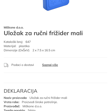
Miškone d.o.o.
Uložak za ručni frižider mali
Kataloški broj:
647
Materijal:
plastika
Dimenzije (DxŠxV):
2 x 7.5 x 16.5 cm
Podaci o dostavi
Saznaj više
DEKLARACIJA
Naziv proizvoda:
Uložak za ručni frižider mali
Vrsta robe:
Proizvodi široke potrošnje.
Proizvođač:
Miškone d.o.o.
Zemlja porekla:
Srbija