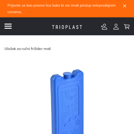
×
Prijavite se kao pravno lice kako bi ste imali pristup veleprodajnim
cenama.
Uložak za ručni frižider mali