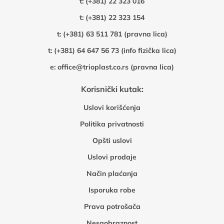
t:
(+381) 22 323 016
t:
(+381) 22 323 154
t:
(+381) 63 511 781 (pravna lica)
t:
(+381) 64 647 56 73 (info fizička lica)
e:
office@trioplast.co.rs (pravna lica)
Korisnički kutak:
Uslovi korišćenja
Politika privatnosti
Opšti uslovi
Uslovi prodaje
Način plaćanja
Isporuka robe
Prava potrošača
Nesaobraznost