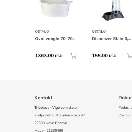
OSTALO
OSTALO
Oval vangla 70l 70L
Dispenzer Stela 0,65L W
1363.00
155.00
RSD
RSD
Kontakt
Doku
Trioplast - Vigo com d.o.o.
Podaci o
Kralja Petra I Karađorđevića 47
Poslovni
22330 Nova Pazova
Mat.br: 21536466