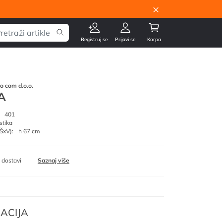
×
Registruj se
Prijavi se
Korpa
go com d.o.o.
A
401
stika
ŠxV):
h 67 cm
 dostavi
Saznaj više
ACIJA