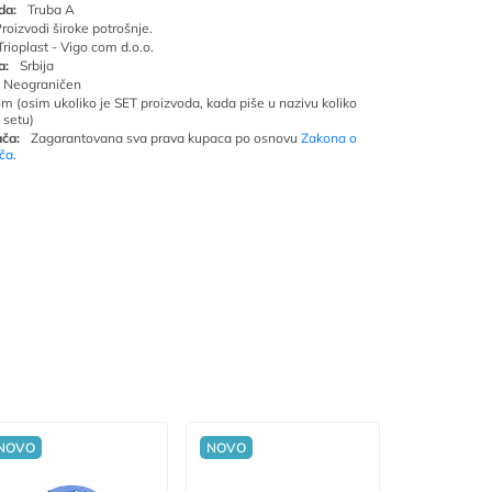
da:
Truba A
roizvodi široke potrošnje.
Trioplast - Vigo com d.o.o.
a:
Srbija
Neograničen
om (osim ukoliko je SET proizvoda, kada piše u nazivu koliko
 setu)
ča:
Zagarantovana sva prava kupaca po osnovu
Zakona o
ača
.
NOVO
NOVO