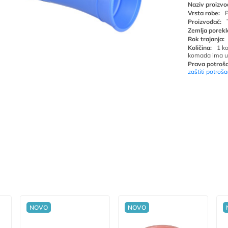
Naziv proizvo
Vrsta robe:
P
Proizvođač:
Zemlja porekl
Rok trajanja:
Količina:
1 k
komada ima u
Prava potroša
zaštiti potroš
NOVO
NOVO