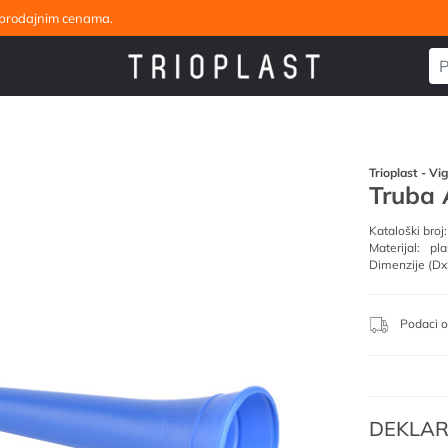
eleprodajnim cenama.
Trioplast - Vi
Truba 
Kataloški broj:
Materijal:
pla
Dimenzije (Dx
Podaci o
DEKLAR