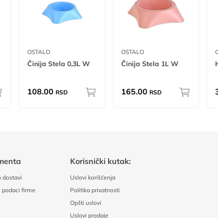
OSTALO
OSTALO
Činija Stela 0,3L W
Činija Stela 1L W
108.00
165.00
RSD
RSD
menta
Korisnički kutak:
 dostavi
Uslovi korišćenja
 podaci firme
Politika privatnosti
Opšti uslovi
Uslovi prodaje