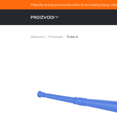
Prijavite se kao pravno lice kako bi ste imali pristup v
PROIZVODI
Naslovna
Proizvodi
Truba A