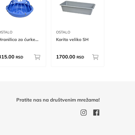
OSTALO
OSTALO
Hranilica za ćurke mn
Korito veliko SH
315.00
1700.00
RSD
RSD
Pratite nas na društvenim mrežama!