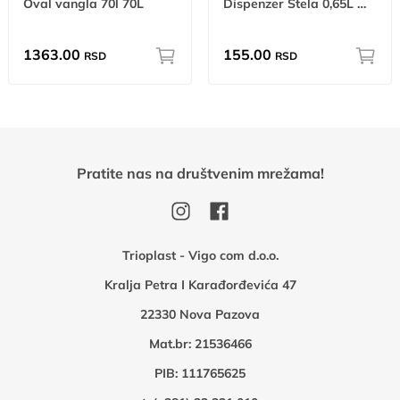
Oval vangla 70l 70L
Dispenzer Stela 0,65L W
1363.00
155.00
RSD
RSD
Pratite nas na društvenim mrežama!
Trioplast - Vigo com d.o.o.
Kralja Petra I Karađorđevića 47
22330 Nova Pazova
Mat.br: 21536466
PIB: 111765625