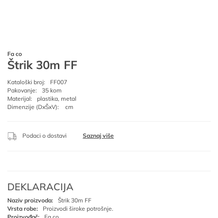
Fa co
Štrik 30m FF
Kataloški broj:
FF007
Pakovanje:
35 kom
Materijal:
plastika, metal
Dimenzije (DxŠxV):
cm
Podaci o dostavi
Saznaj više
DEKLARACIJA
Naziv proizvoda:
Štrik 30m FF
Vrsta robe:
Proizvodi široke potrošnje.
Proizvođač:
Fa co