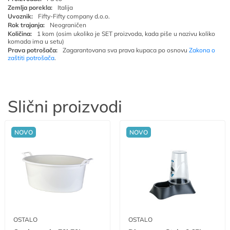
Zemlja porekla:
Italija
Uvoznik:
Fifty-Fifty company d.o.o.
Rok trajanja:
Neograničen
Količina:
1 kom (osim ukoliko je SET proizvoda, kada piše u nazivu koliko
komada ima u setu)
Prava potrošača:
Zagarantovana sva prava kupaca po osnovu
Zakona o
zaštiti potrošača
.
Slični proizvodi
NOVO
NOVO
OSTALO
OSTALO