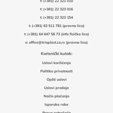
t:
(+381) 22 321 010
t:
(+381) 22 323 016
t:
(+381) 22 323 154
t:
(+381) 63 511 781 (pravna lica)
t:
(+381) 64 647 56 73 (info fizička lica)
e:
office@trioplast.co.rs (pravna lica)
Korisnički kutak:
Uslovi korišćenja
Politika privatnosti
Opšti uslovi
Uslovi prodaje
Način plaćanja
Isporuka robe
Prava potrošača