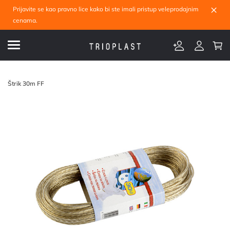
×
Prijavite se kao pravno lice kako bi ste imali pristup veleprodajnim
cenama.
Štrik 30m FF