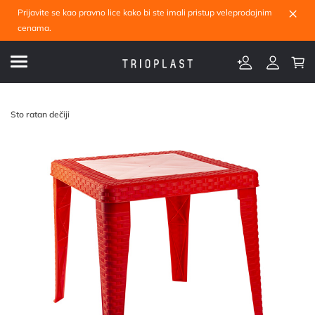
×
Prijavite se kao pravno lice kako bi ste imali pristup veleprodajnim
cenama.
Sto ratan dečiji