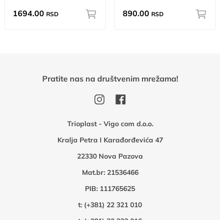
1694.00
890.00
RSD
RSD
Pratite nas na društvenim mrežama!
Trioplast - Vigo com d.o.o.
Kralja Petra I Karađorđevića 47
22330 Nova Pazova
Mat.br: 21536466
PIB: 111765625
t:
(+381) 22 321 010