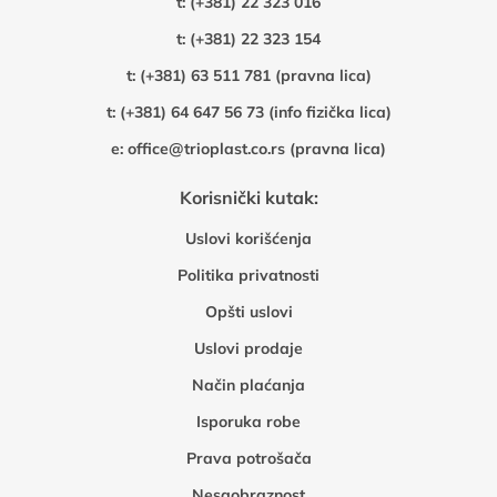
t:
(+381) 22 323 016
t:
(+381) 22 323 154
t:
(+381) 63 511 781 (pravna lica)
t:
(+381) 64 647 56 73 (info fizička lica)
e:
office@trioplast.co.rs (pravna lica)
Korisnički kutak:
Uslovi korišćenja
Politika privatnosti
Opšti uslovi
Uslovi prodaje
Način plaćanja
Isporuka robe
Prava potrošača
Nesaobraznost