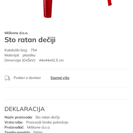
Miškone d.o.o.
Sto ratan dečiji
Kataloški broj:
754
Materijal:
plastika
Dimenzije (DxŠxV):
44x44x42.5 cm
Podaci o dostavi
Saznaj više
DEKLARACIJA
Naziv proizvoda:
Sto ratan dečiji
Vrsta robe:
Proizvodi široke potrošnje.
Proizvođač:
Miškone d.o.o.
Zemlja porekla:
Srbija