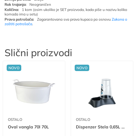
Rok trajanja:
Neograničen
Količina:
1 kom (osim ukoliko je SET proizvoda, kada piše u nazivu koliko
komada ima u setu)
Prava potrošača:
Zagarantovana sva prava kupaca po osnovu
Zakona o
zaštiti potrošača
.
Slični proizvodi
NOVO
NOVO
OSTALO
OSTALO
Oval vangla 70l 70L
Dispenzer Stela 0,65L W