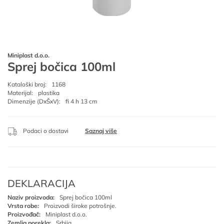
Miniplast d.o.o.
Sprej bočica 100ml
Kataloški broj:
1168
Materijal:
plastika
Dimenzije (DxŠxV):
fi 4 h 13 cm
Podaci o dostavi
Saznaj više
DEKLARACIJA
Naziv proizvoda:
Sprej bočica 100ml
Vrsta robe:
Proizvodi široke potrošnje.
Proizvođač:
Miniplast d.o.o.
Zemlja porekla:
Srbija