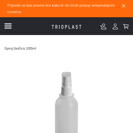
×
Prijavite se kao pravno lice kako bi ste imali pristup veleprodajnim
cenama.
Sprej bočica 100ml