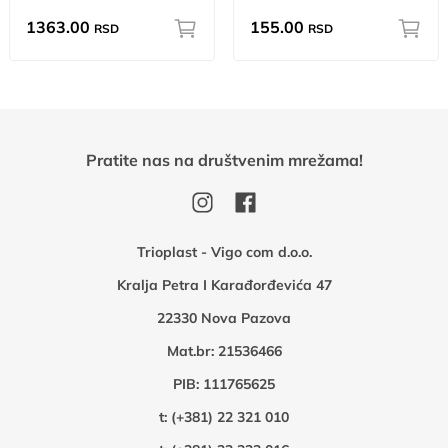
1363.00
155.00
RSD
RSD
Pratite nas na društvenim mrežama!
Trioplast - Vigo com d.o.o.
Kralja Petra I Karađorđevića 47
22330 Nova Pazova
Mat.br: 21536466
PIB: 111765625
t:
(+381) 22 321 010