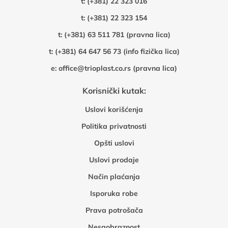
t:
(+381) 22 323 016
t:
(+381) 22 323 154
t:
(+381) 63 511 781 (pravna lica)
t:
(+381) 64 647 56 73 (info fizička lica)
e:
office@trioplast.co.rs (pravna lica)
Korisnički kutak:
Uslovi korišćenja
Politika privatnosti
Opšti uslovi
Uslovi prodaje
Način plaćanja
Isporuka robe
Prava potrošača
Nesaobraznost