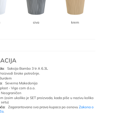
a
siva
krem
ACIJA
da:
Saksija Bambo 3 tr A 6.3L
roizvodi široke potrošnje.
Burdem
a:
Severna Makedonija
oplast - Vigo com d.o.o.
Neograničen
om (osim ukoliko je SET proizvoda, kada piše u nazivu koliko
 setu)
ča:
Zagarantovana sva prava kupaca po osnovu
Zakona o
ača
.