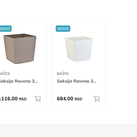
NOVO
NOVO
BAŠTA
BAŠTA
Saksija Ravena 36 x 36
Saksija Ravena 30 x 30
1116.00
684.00
RSD
RSD