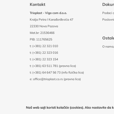
Kontakt
Doku
Trioplast - Vigo com d.o.o.
Podaci o
Kralja Petra I Karađorđevića 47
Poslovni
22330 Nova Pazova
Mat.br: 21536466
Ostale
PIB: 111765625
t:
(+381) 22 321 010
O nama, 
t:
(+381) 22 323 016
t:
(+381) 22 323 154
t:
(+381) 63 511 781 (pravna lica)
t:
(+381) 64 647 56 73 (info fizička lica)
e:
office@trioplast.co.rs (pravna lica)
Naš web sajt koristi kolačiće (cookies). Ako nastavite da ko