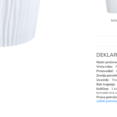
bel
DEKLAR
Naziv proizvo
Vrsta robe:
P
Proizvođač:
Zemlja porekl
Uvoznik:
Tri
Rok trajanja:
Količina:
1 k
komada ima u
Prava potroša
zaštiti potroš