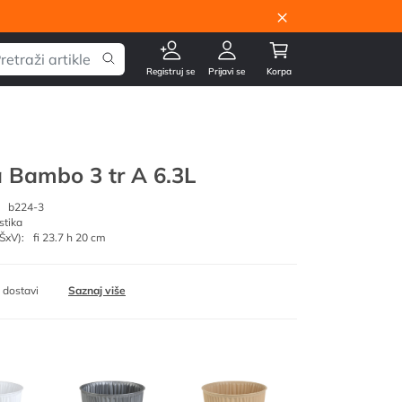
×
Registruj se
Prijavi se
Korpa
a Bambo 3 tr A 6.3L
b224-3
stika
ŠxV):
fi 23.7 h 20 cm
 dostavi
Saznaj više
braon