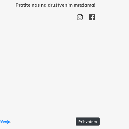
Pratite nas na društvenim mrežama!
šćenja
.
Prihvatam