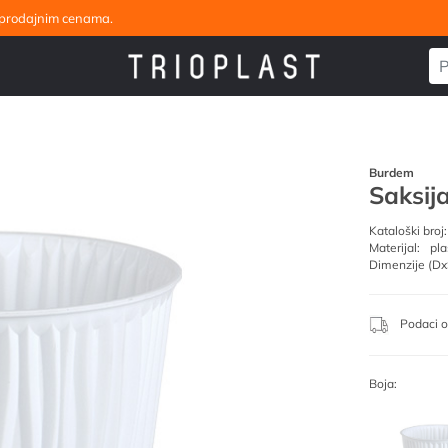
eleprodajnim cenama.
Burdem
Saksij
Kataloški broj:
Materijal:
pla
Dimenzije (Dx
Podaci o
Boja: