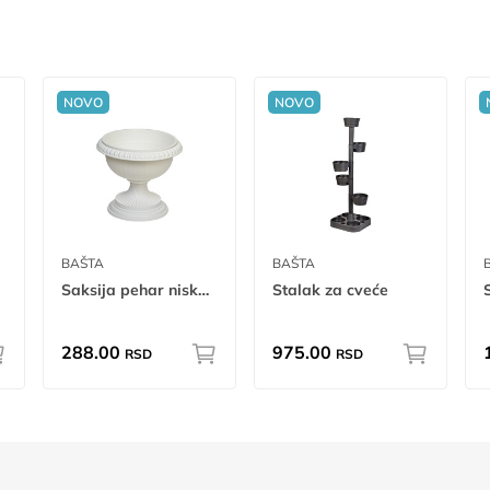
NOVO
NOVO
BAŠTA
BAŠTA
Saksija pehar niski Ø26 mn
Stalak za cveće
288.00
975.00
RSD
RSD