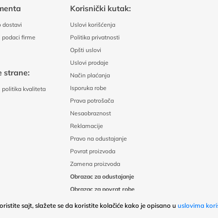
menta
Korisnički kutak:
 dostavi
Uslovi korišćenja
 podaci firme
Politika privatnosti
Opšti uslovi
Uslovi prodaje
 strane:
Način plaćanja
Isporuka robe
politika kvaliteta
Prava potrošača
Nesaobraznost
Reklamacije
Pravo na odustajanje
Povrat proizvoda
Zamena proizvoda
Obrazac za odustajanje
Obrazac za povrat robe
ristite sajt, slažete se da koristite kolačiće kako je opisano u
uslovima kori