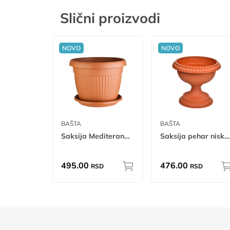
Slični proizvodi
NOVO
NOVO
BAŠTA
BAŠTA
Saksija Mediteran ø36
Saksija pehar niski Ø32 mn
495.00
476.00
RSD
RSD