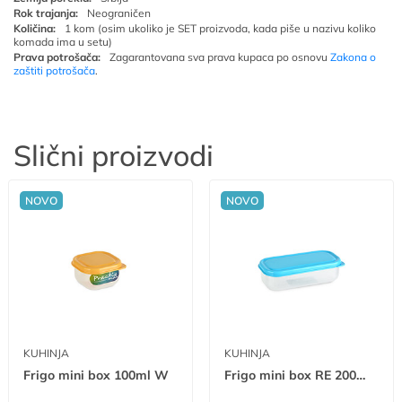
Rok trajanja:
Neograničen
Količina:
1 kom (osim ukoliko je SET proizvoda, kada piše u nazivu koliko
komada ima u setu)
Prava potrošača:
Zagarantovana sva prava kupaca po osnovu
Zakona o
zaštiti potrošača
.
Slični proizvodi
NOVO
NOVO
KUHINJA
KUHINJA
Frigo mini box 100ml W
Frigo mini box RE 200ml W