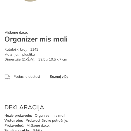
Miškone d.o.o.
Organizer mis mali
Kataloški broj:
1143
Materijal:
plastika
Dimenzije (DxŠxV):
32.5 x 10.5 x 7 cm
Podaci o dostavi
Saznaj više
DEKLARACIJA
Naziv proizvoda:
Organizer mis mali
Vrsta robe:
Proizvodi široke potrošnje.
Proizvođač:
Miškone d.o.o.
Zemlja porekla:
Srbija