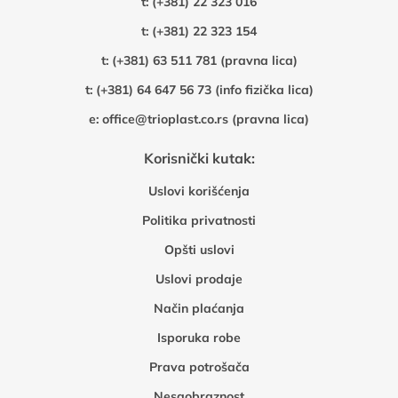
t:
(+381) 22 323 016
t:
(+381) 22 323 154
t:
(+381) 63 511 781 (pravna lica)
t:
(+381) 64 647 56 73 (info fizička lica)
e:
office@trioplast.co.rs (pravna lica)
Korisnički kutak:
Uslovi korišćenja
Politika privatnosti
Opšti uslovi
Uslovi prodaje
Način plaćanja
Isporuka robe
Prava potrošača
Nesaobraznost