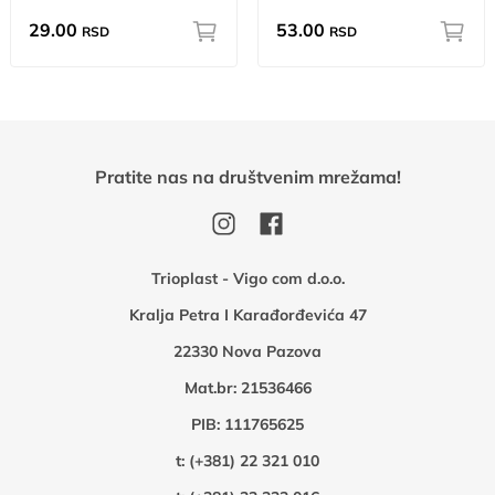
29.00
53.00
RSD
RSD
Pratite nas na društvenim mrežama!
Trioplast - Vigo com d.o.o.
Kralja Petra I Karađorđevića 47
22330 Nova Pazova
Mat.br: 21536466
PIB: 111765625
t:
(+381) 22 321 010