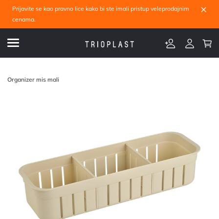
×
Prijavite se kao pravno lice kako bi ste imali pristup veleprodajnim
cenama.
Organizer mis mali