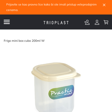
×
Prijavite se kao pravno lice kako bi ste imali pristup veleprodajnim
cenama.
Frigo mini box cubo 200ml W