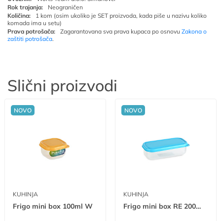
Rok trajanja:
Neograničen
Količina:
1 kom (osim ukoliko je SET proizvoda, kada piše u nazivu koliko
komada ima u setu)
Prava potrošača:
Zagarantovana sva prava kupaca po osnovu
Zakona o
zaštiti potrošača
.
Slični proizvodi
NOVO
NOVO
KUHINJA
KUHINJA
Frigo mini box 100ml W
Frigo mini box RE 200ml W