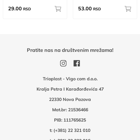
29.00
53.00
RSD
RSD
Pratite nas na društvenim mrežama!
Trioplast - Vigo com d.o.o.
Kralja Petra I Karađorđevića 47
22330 Nova Pazova
Mat.br: 21536466
PIB: 111765625
t:
(+381) 22 321 010