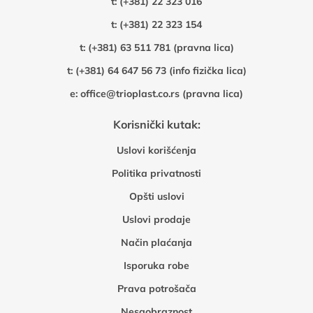
t:
(+381) 22 323 016
t:
(+381) 22 323 154
t:
(+381) 63 511 781 (pravna lica)
t:
(+381) 64 647 56 73 (info fizička lica)
e:
office@trioplast.co.rs (pravna lica)
Korisnički kutak:
Uslovi korišćenja
Politika privatnosti
Opšti uslovi
Uslovi prodaje
Način plaćanja
Isporuka robe
Prava potrošača
Nesaobraznost