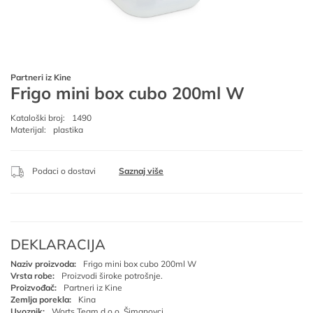
Partneri iz Kine
Frigo mini box cubo 200ml W
Kataloški broj:
1490
Materijal:
plastika
Podaci o dostavi
Saznaj više
DEKLARACIJA
Naziv proizvoda:
Frigo mini box cubo 200ml W
Vrsta robe:
Proizvodi široke potrošnje.
Proizvođač:
Partneri iz Kine
Zemlja porekla:
Kina
Uvoznik:
Worts Team d.o.o. Šimanovci