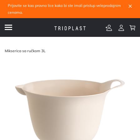
×
Prijavite se kao pravno lice kako bi ste imali pristup veleprodajnim
cenama.
Mikserica sa ručkom 3L