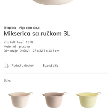
Trioplast - Vigo com d.o.o.
Mikserica sa ručkom 3L
Kataloški broj:
1310
Materijal:
plastika
Dimenzije (DxŠxV):
27 x 22.5 x 13.5 cm
Podaci o dostavi
Saznaj više
Boja: