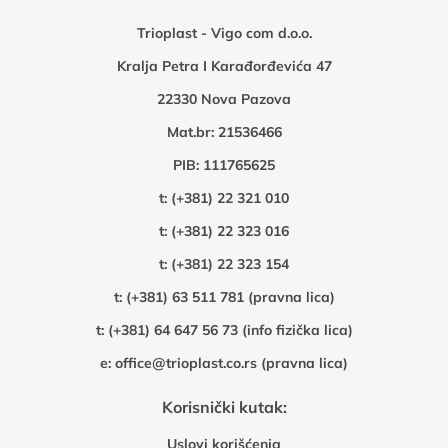
Trioplast - Vigo com d.o.o.
Kralja Petra I Karađorđevića 47
22330 Nova Pazova
Mat.br: 21536466
PIB: 111765625
t:
(+381) 22 321 010
t:
(+381) 22 323 016
t:
(+381) 22 323 154
t:
(+381) 63 511 781 (pravna lica)
t:
(+381) 64 647 56 73 (info fizička lica)
e:
office@trioplast.co.rs (pravna lica)
Korisnički kutak:
Uslovi korišćenja