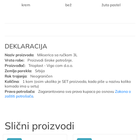
krem
bež
žuta pastel
DEKLARACIJA
Naziv proizvoda:
Mikserica sa ručkom 3L
Vrsta robe:
Proizvodi široke potrošnje.
Proizvođač:
Trioplast - Vigo com d.o.o.
Zemlja porekla:
Srbija
Rok trajanja:
Neograničen
Količina:
1 kom (osim ukoliko je SET proizvoda, kada piše u nazivu koliko
komada ima u setu)
Prava potrošača:
Zagarantovana sva prava kupaca po osnovu
Zakona o
zaštiti potrošača
.
Slični proizvodi