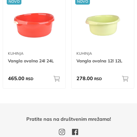
NOVO
NOVO
KUHINJA
KUHINJA
Vangla ovalna 24l 24L
Vangla ovalna 12l 12L
465.00
278.00
RSD
RSD
Pratite nas na društvenim mrežama!