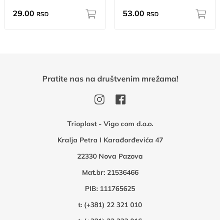
29.00
53.00
RSD
RSD
Pratite nas na društvenim mrežama!
Trioplast - Vigo com d.o.o.
Kralja Petra I Karađorđevića 47
22330 Nova Pazova
Mat.br: 21536466
PIB: 111765625
t:
(+381) 22 321 010