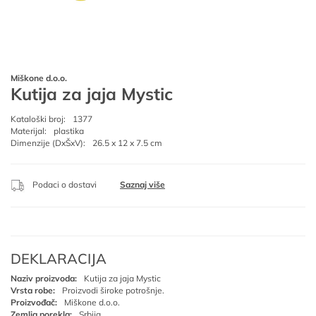
Miškone d.o.o.
Kutija za jaja Mystic
Kataloški broj:
1377
Materijal:
plastika
Dimenzije (DxŠxV):
26.5 x 12 x 7.5 cm
Podaci o dostavi
Saznaj više
DEKLARACIJA
Naziv proizvoda:
Kutija za jaja Mystic
Vrsta robe:
Proizvodi široke potrošnje.
Proizvođač:
Miškone d.o.o.
Zemlja porekla:
Srbija