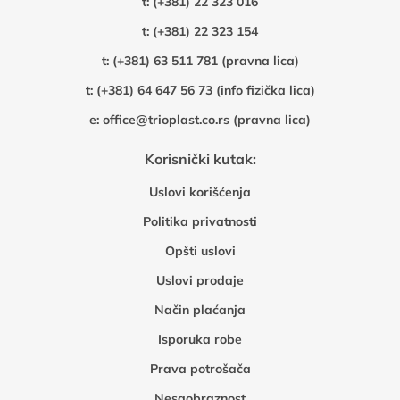
t:
(+381) 22 323 016
t:
(+381) 22 323 154
t:
(+381) 63 511 781 (pravna lica)
t:
(+381) 64 647 56 73 (info fizička lica)
e:
office@trioplast.co.rs (pravna lica)
Korisnički kutak:
Uslovi korišćenja
Politika privatnosti
Opšti uslovi
Uslovi prodaje
Način plaćanja
Isporuka robe
Prava potrošača
Nesaobraznost