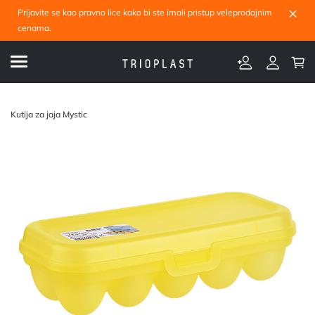
×
Prijavite se kao pravno lice kako bi ste imali pristup veleprodajnim
cenama.
Kutija za jaja Mystic