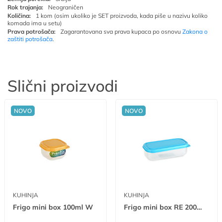
Rok trajanja:
Neograničen
Količina:
1 kom (osim ukoliko je SET proizvoda, kada piše u nazivu koliko
komada ima u setu)
Prava potrošača:
Zagarantovana sva prava kupaca po osnovu
Zakona o
zaštiti potrošača
.
Slični proizvodi
NOVO
NOVO
KUHINJA
KUHINJA
Frigo mini box 100ml W
Frigo mini box RE 200ml W