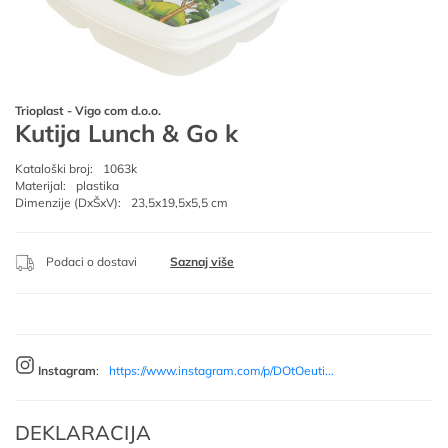
Trioplast - Vigo com d.o.o.
Kutija Lunch & Go k
Kataloški broj:
1063k
Materijal:
plastika
Dimenzije (DxŠxV):
23,5x19,5x5,5 cm
Podaci o dostavi
Saznaj više
Instagram
:
https://www.instagram.com/p/DOtOeuti...
DEKLARACIJA