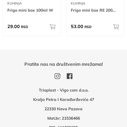
KUHINJA
KUHINJA
Frigo mini box 100ml W
Frigo mini box RE 200ml W
29.00
53.00
RSD
RSD
Pratite nas na društvenim mrežama!
Trioplast - Vigo com d.o.o.
Kralja Petra I Karađorđevića 47
22330 Nova Pazova
Mat.br: 21536466