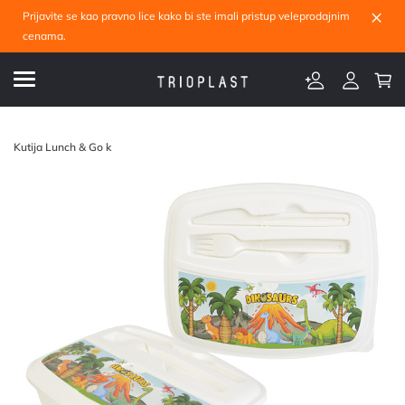
×
Prijavite se kao pravno lice kako bi ste imali pristup veleprodajnim
cenama.
Kutija Lunch & Go k