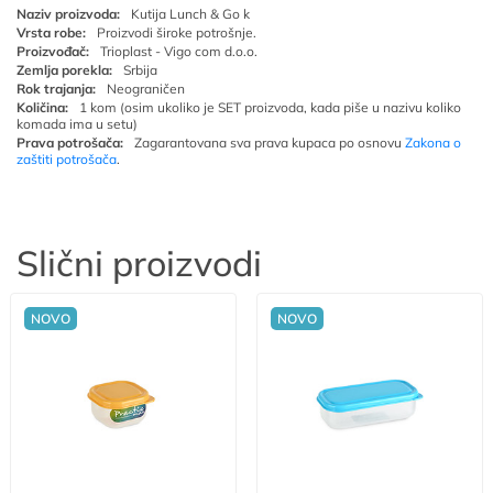
Naziv proizvoda:
Kutija Lunch & Go k
Vrsta robe:
Proizvodi široke potrošnje.
Proizvođač:
Trioplast - Vigo com d.o.o.
Zemlja porekla:
Srbija
Rok trajanja:
Neograničen
Količina:
1 kom (osim ukoliko je SET proizvoda, kada piše u nazivu koliko
komada ima u setu)
Prava potrošača:
Zagarantovana sva prava kupaca po osnovu
Zakona o
zaštiti potrošača
.
Slični proizvodi
NOVO
NOVO