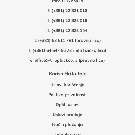
PIB: 111765625
t:
(+381) 22 321 010
t:
(+381) 22 323 016
t:
(+381) 22 323 154
t:
(+381) 63 511 781 (pravna lica)
t:
(+381) 64 647 56 73 (info fizička lica)
e:
office@trioplast.co.rs (pravna lica)
Korisnički kutak:
Uslovi korišćenja
Politika privatnosti
Opšti uslovi
Uslovi prodaje
Način plaćanja
Isporuka robe