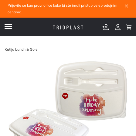
×
Prijavite se kao pravno lice kako bi ste imali pristup veleprodajnim
cenama.
Kutija Lunch & Go e