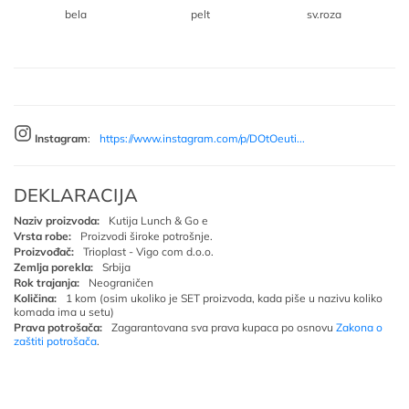
bela
pelt
sv.roza
Instagram
:
https://www.instagram.com/p/DOtOeuti...
DEKLARACIJA
Naziv proizvoda:
Kutija Lunch & Go e
Vrsta robe:
Proizvodi široke potrošnje.
Proizvođač:
Trioplast - Vigo com d.o.o.
Zemlja porekla:
Srbija
Rok trajanja:
Neograničen
Količina:
1 kom (osim ukoliko je SET proizvoda, kada piše u nazivu koliko
komada ima u setu)
Prava potrošača:
Zagarantovana sva prava kupaca po osnovu
Zakona o
zaštiti potrošača
.