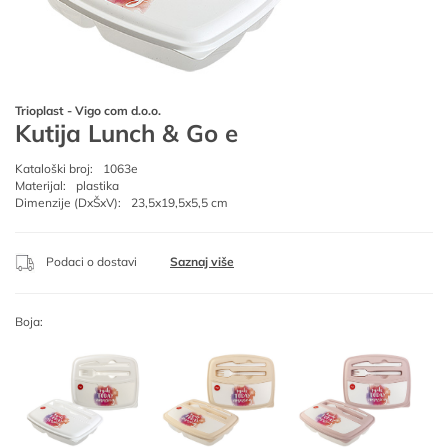
Trioplast - Vigo com d.o.o.
Kutija Lunch & Go e
Kataloški broj:
1063e
Materijal:
plastika
Dimenzije (DxŠxV):
23,5x19,5x5,5 cm
Podaci o dostavi
Saznaj više
Boja: