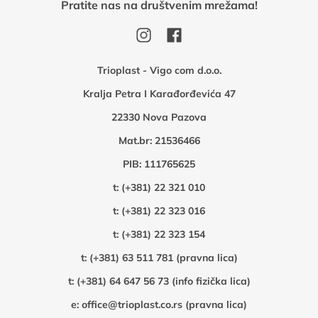
Pratite nas na društvenim mrežama!
Trioplast - Vigo com d.o.o.
Kralja Petra I Karađorđevića 47
22330 Nova Pazova
Mat.br: 21536466
PIB: 111765625
t:
(+381) 22 321 010
t:
(+381) 22 323 016
t:
(+381) 22 323 154
t:
(+381) 63 511 781 (pravna lica)
t:
(+381) 64 647 56 73 (info fizička lica)
e:
office@trioplast.co.rs (pravna lica)