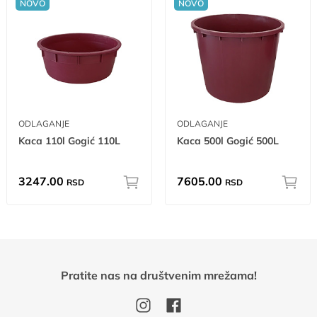
NOVO
NOVO
ODLAGANJE
ODLAGANJE
Kaca 110l Gogić 110L
Kaca 500l Gogić 500L
3247.00
7605.00
RSD
RSD
Pratite nas na društvenim mrežama!