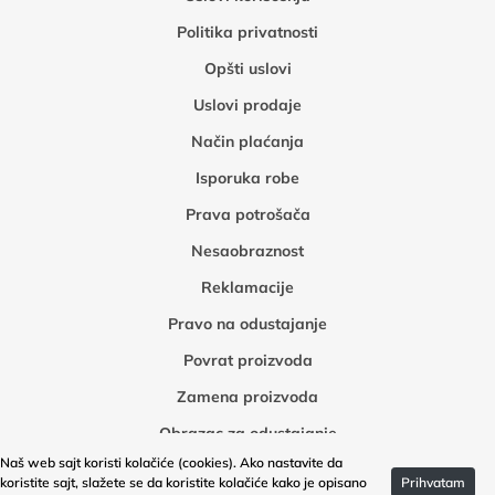
Politika privatnosti
Opšti uslovi
Uslovi prodaje
Način plaćanja
Isporuka robe
Prava potrošača
Nesaobraznost
Reklamacije
Pravo na odustajanje
Povrat proizvoda
Zamena proizvoda
Obrazac za odustajanje
Naš web sajt koristi kolačiće (cookies). Ako nastavite da
Obrazac za povrat robe
koristite sajt, slažete se da koristite kolačiće kako je opisano
Prihvatam