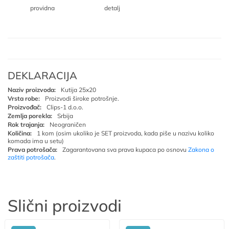
providna
detalj
DEKLARACIJA
Naziv proizvoda:
Kutija 25x20
Vrsta robe:
Proizvodi široke potrošnje.
Proizvođač:
Clips-1 d.o.o.
Zemlja porekla:
Srbija
Rok trajanja:
Neograničen
Količina:
1 kom (osim ukoliko je SET proizvoda, kada piše u nazivu koliko
komada ima u setu)
Prava potrošača:
Zagarantovana sva prava kupaca po osnovu
Zakona o
zaštiti potrošača
.
Slični proizvodi