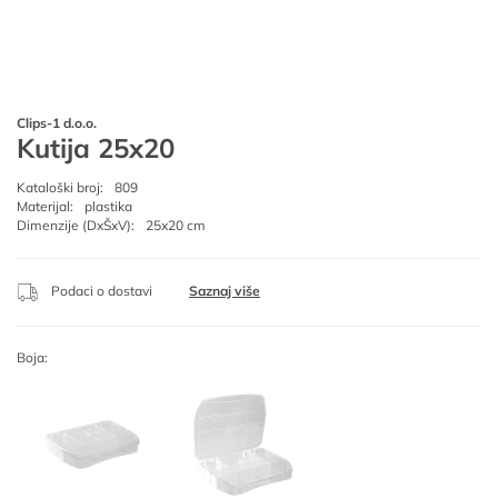
Clips-1 d.o.o.
Kutija 25x20
Kataloški broj:
809
Materijal:
plastika
Dimenzije (DxŠxV):
25x20 cm
Podaci o dostavi
Saznaj više
Boja: