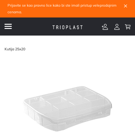
×
Prijavite se kao pravno lice kako bi ste imali pristup veleprodajnim
cenama.
Kutija 25x20