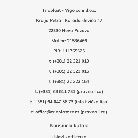
Trioplast - Vigo com d.o.o.
Kralja Petra I Karađorđevića 47
22330 Nova Pazova
Mat.br: 21536466
PIB: 111765625
t:
(+381) 22 321 010
t:
(+381) 22 323 016
t:
(+381) 22 323 154
t:
(+381) 63 511 781 (pravna lica)
t:
(+381) 64 647 56 73 (info fizička lica)
e:
office@trioplast.co.rs (pravna lica)
Korisnički kutak:
Uslovi korišćenja