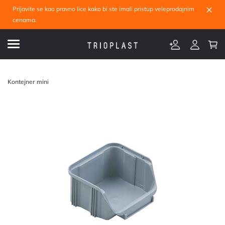
×
Prijavite se kao pravno lice kako bi ste imali pristup veleprodajnim
cenama.
Kontejner mini