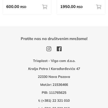
600.00
1950.00
RSD
RSD
Pratite nas na društvenim mrežama!
Trioplast - Vigo com d.o.o.
Kralja Petra I Karađorđevića 47
22330 Nova Pazova
Mat.br: 21536466
PIB: 111765625
t:
(+381) 22 321 010