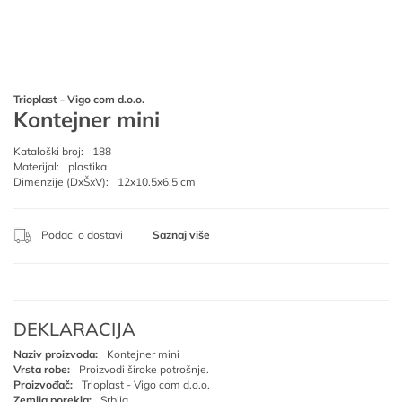
Trioplast - Vigo com d.o.o.
Kontejner mini
Kataloški broj:
188
Materijal:
plastika
Dimenzije (DxŠxV):
12x10.5x6.5 cm
Podaci o dostavi
Saznaj više
DEKLARACIJA
Naziv proizvoda:
Kontejner mini
Vrsta robe:
Proizvodi široke potrošnje.
Proizvođač:
Trioplast - Vigo com d.o.o.
Zemlja porekla:
Srbija