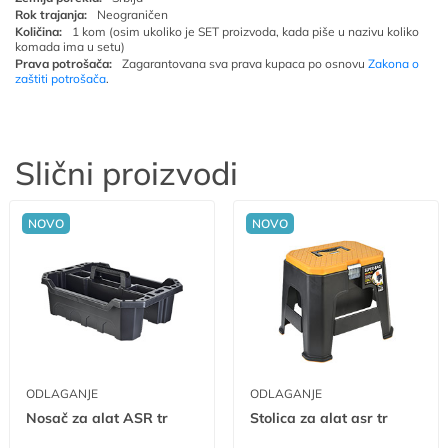
Rok trajanja:
Neograničen
Količina:
1 kom (osim ukoliko je SET proizvoda, kada piše u nazivu koliko
komada ima u setu)
Prava potrošača:
Zagarantovana sva prava kupaca po osnovu
Zakona o
zaštiti potrošača
.
Slični proizvodi
NOVO
NOVO
ODLAGANJE
ODLAGANJE
Nosač za alat ASR tr
Stolica za alat asr tr