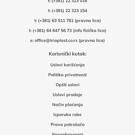
t:
(+381) 22 323 016
t:
(+381) 22 323 154
t:
(+381) 63 511 781 (pravna lica)
t:
(+381) 64 647 56 73 (info fizička lica)
e:
office@trioplast.co.rs (pravna lica)
Korisnički kutak:
Uslovi korišćenja
Politika privatnosti
Opšti uslovi
Uslovi prodaje
Način plaćanja
Isporuka robe
Prava potrošača
Nesaobraznost