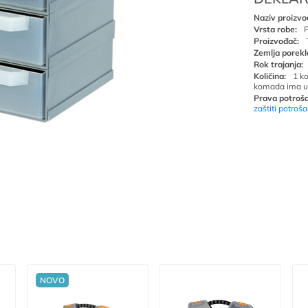
Naziv proizvo
Vrsta robe:
P
Proizvođač:
Zemlja porekl
Rok trajanja:
Količina:
1 k
komada ima u
Prava potroša
zaštiti potroš
NOVO