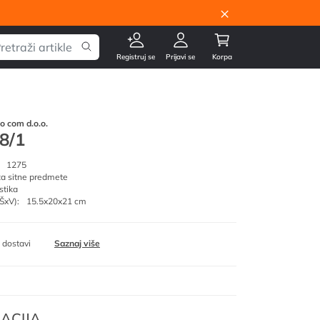
×
Registruj se
Prijavi se
Korpa
go com d.o.o.
 8/1
1275
za sitne predmete
stika
ŠxV):
15.5x20x21 cm
 dostavi
Saznaj više
ACIJA