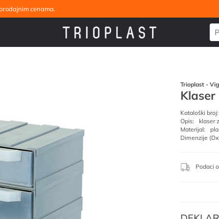
eleprodajnim cenama.
Trioplast - Vi
Klaser
Kataloški broj:
Opis:
klaser 
Materijal:
pla
Dimenzije (Dx
Podaci o
DEKLAR