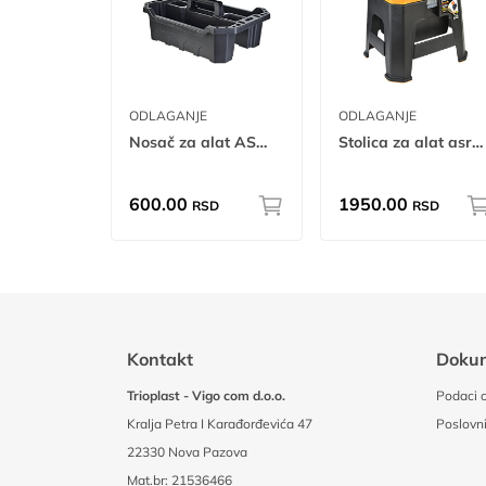
ODLAGANJE
ODLAGANJE
Nosač za alat ASR tr
Stolica za alat asr tr
600.00
1950.00
RSD
RSD
Kontakt
Doku
Trioplast - Vigo com d.o.o.
Podaci o
Kralja Petra I Karađorđevića 47
Poslovni
22330 Nova Pazova
Mat.br: 21536466