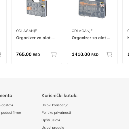
ODLAGANJE
ODLAGANJE
Organizer za alat 13 tr
Organizer za alat 20 tr
765.00
1410.00
RSD
RSD
menta
Korisnički kutak:
 dostavi
Uslovi korišćenja
 podaci firme
Politika privatnosti
Opšti uslovi
Uslovi prodaje