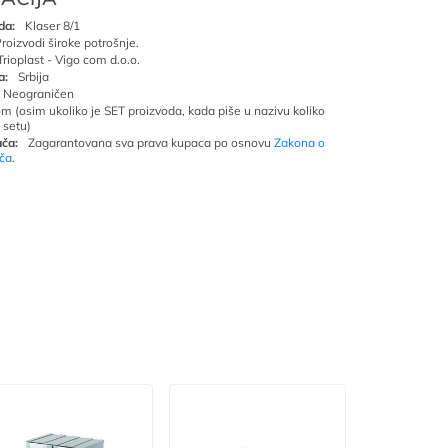
da:
Klaser 8/1
roizvodi široke potrošnje.
Trioplast - Vigo com d.o.o.
a:
Srbija
Neograničen
om (osim ukoliko je SET proizvoda, kada piše u nazivu koliko
 setu)
ča:
Zagarantovana sva prava kupaca po osnovu
Zakona o
ača
.