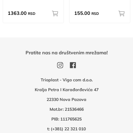
1363.00
155.00
RSD
RSD
Pratite nas na društvenim mrežama!
Trioplast - Vigo com d.o.o.
Kralja Petra I Karađorđevića 47
22330 Nova Pazova
Mat.br: 21536466
PIB: 111765625
t:
(+381) 22 321 010