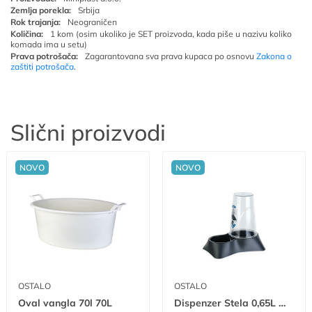
Zemlja porekla:
Srbija
Rok trajanja:
Neograničen
Količina:
1 kom (osim ukoliko je SET proizvoda, kada piše u nazivu koliko
komada ima u setu)
Prava potrošača:
Zagarantovana sva prava kupaca po osnovu
Zakona o
zaštiti potrošača
.
Slični proizvodi
NOVO
NOVO
OSTALO
OSTALO
Oval vangla 70l 70L
Dispenzer Stela 0,65L W