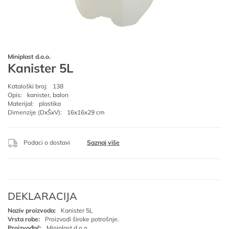
Miniplast d.o.o.
Kanister 5L
Kataloški broj:
138
Opis:
kanister, balon
Materijal:
plastika
Dimenzije (DxŠxV):
16x16x29 cm
Podaci o dostavi
Saznaj više
DEKLARACIJA
Naziv proizvoda:
Kanister 5L
Vrsta robe:
Proizvodi široke potrošnje.
Proizvođač:
Miniplast d.o.o.