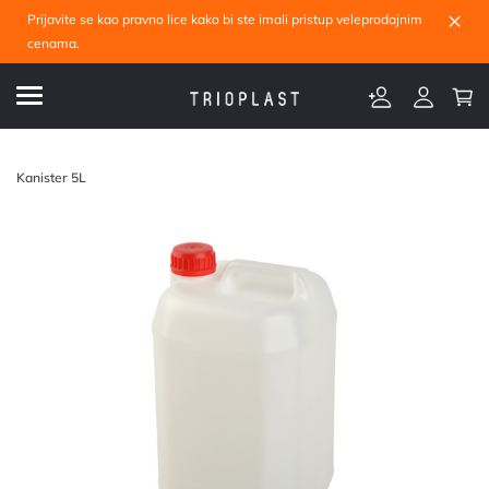
×
Prijavite se kao pravno lice kako bi ste imali pristup veleprodajnim
cenama.
Kanister 5L