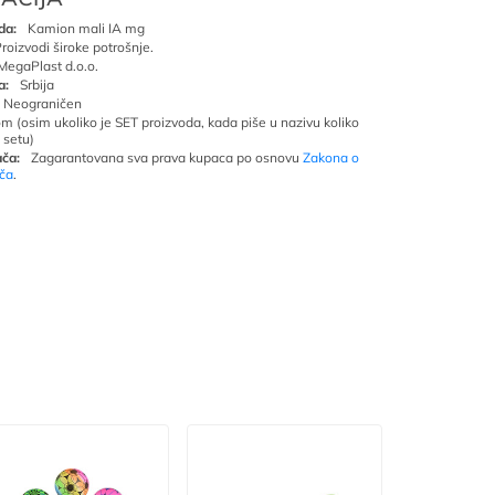
da:
Kamion mali IA mg
roizvodi široke potrošnje.
MegaPlast d.o.o.
a:
Srbija
Neograničen
om (osim ukoliko je SET proizvoda, kada piše u nazivu koliko
 setu)
ča:
Zagarantovana sva prava kupaca po osnovu
Zakona o
ača
.