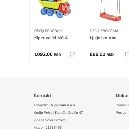
DEČIJI PROGRAM
DEČIJI PROGRAM
Kiper veliki MG A
Ljuljaška Ana
1092.00
898.00
RSD
RSD
Kontakt
Doku
Trioplast - Vigo com d.o.o.
Podaci o
Kralja Petra I Karađorđevića 47
Poslovni
22330 Nova Pazova
Mat.br: 21536466