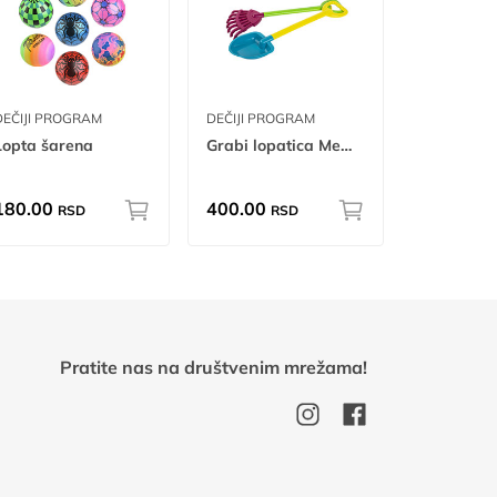
DEČIJI PROGRAM
DEČIJI PROGRAM
Lopta šarena
Grabi lopatica Mega I mg
180.00
400.00
RSD
RSD
Pratite nas na društvenim mrežama!