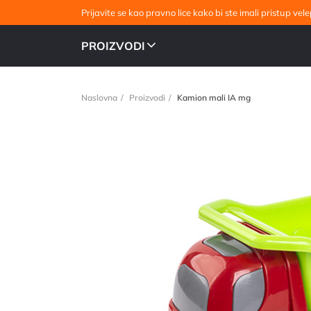
Prijavite se kao pravno lice kako bi ste imali pristup v
PROIZVODI
Naslovna
Proizvodi
Kamion mali IA mg