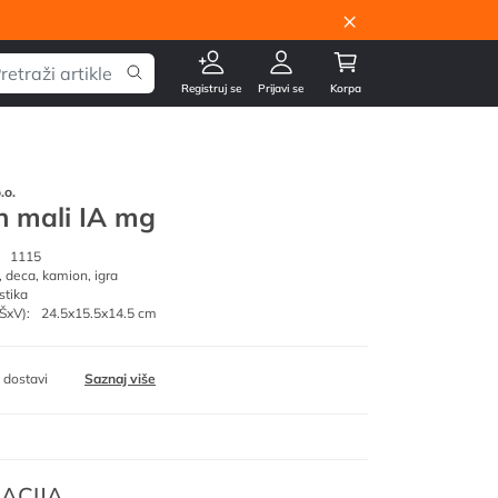
×
Registruj se
Prijavi se
Korpa
.o.
 mali IA mg
1115
, deca, kamion, igra
stika
ŠxV):
24.5x15.5x14.5 cm
 dostavi
Saznaj više
ACIJA