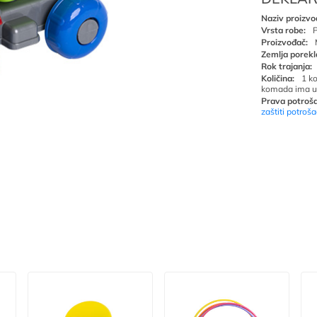
Naziv proizvo
Vrsta robe:
P
Proizvođač:
Zemlja porekl
Rok trajanja:
Količina:
1 k
komada ima u
Prava potroša
zaštiti potroš