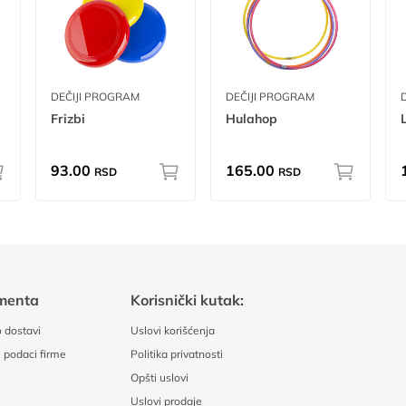
DEČIJI PROGRAM
DEČIJI PROGRAM
Frizbi
Hulahop
93.00
165.00
RSD
RSD
menta
Korisnički kutak:
 dostavi
Uslovi korišćenja
 podaci firme
Politika privatnosti
Opšti uslovi
Uslovi prodaje