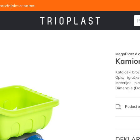
eleprodajnim cenama.
MegaPlast d.o
Kamion
Kataloški broj:
Opis:
igračke
Materijal:
pla
Dimenzije (Dx
Podaci o
DEKLAR