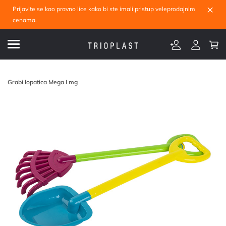
×
Prijavite se kao pravno lice kako bi ste imali pristup veleprodajnim
cenama.
Grabi lopatica Mega I mg