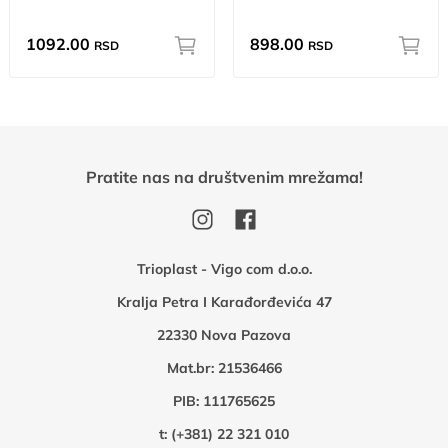
1092.00
898.00
RSD
RSD
Pratite nas na društvenim mrežama!
Trioplast - Vigo com d.o.o.
Kralja Petra I Karađorđevića 47
22330 Nova Pazova
Mat.br: 21536466
PIB: 111765625
t:
(+381) 22 321 010