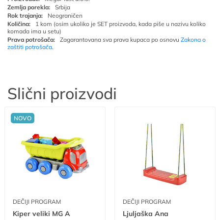
Zemlja porekla:
Srbija
Rok trajanja:
Neograničen
Količina:
1 kom (osim ukoliko je SET proizvoda, kada piše u nazivu koliko
komada ima u setu)
Prava potrošača:
Zagarantovana sva prava kupaca po osnovu
Zakona o
zaštiti potrošača
.
Slični proizvodi
NOVO
DEČIJI PROGRAM
DEČIJI PROGRAM
Kiper veliki MG A
Ljuljaška Ana