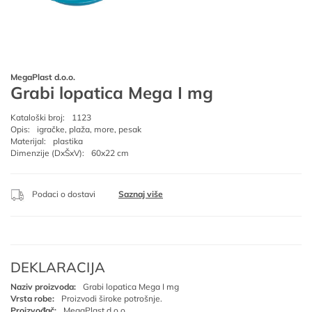
MegaPlast d.o.o.
Grabi lopatica Mega I mg
Kataloški broj:
1123
Opis:
igračke, plaža, more, pesak
Materijal:
plastika
Dimenzije (DxŠxV):
60x22 cm
Podaci o dostavi
Saznaj više
DEKLARACIJA
Naziv proizvoda:
Grabi lopatica Mega I mg
Vrsta robe:
Proizvodi široke potrošnje.
Proizvođač:
MegaPlast d.o.o.