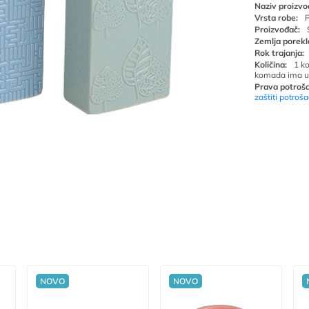
Naziv proizvo
Vrsta robe:
P
Proizvođač:
Zemlja porekl
Rok trajanja:
Količina:
1 k
komada ima u
Prava potroša
zaštiti potroš
NOVO
NOVO