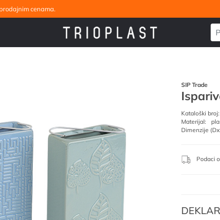
eleprodajnim cenama.
SIP Trade
Ispari
Kataloški broj:
Materijal:
pla
Dimenzije (Dx
Podaci o
DEKLAR