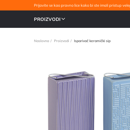
Prijavite se kao pravno lice kako bi ste imali pristup v
PROIZVODI
Naslovna
Proizvodi
Isparivač keramički sip