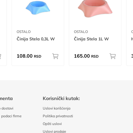
OSTALO
OSTALO
Činija Stela 0,3L W
Činija Stela 1L W
108.00
165.00
RSD
RSD
menta
Korisnički kutak:
 dostavi
Uslovi korišćenja
 podaci firme
Politika privatnosti
Opšti uslovi
Uslovi prodaje