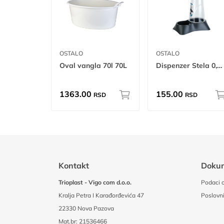
OSTALO
OSTALO
Oval vangla 70l 70L
Dispenzer Stela 0,65L W
1363.00
155.00
RSD
RSD
Kontakt
Doku
Trioplast - Vigo com d.o.o.
Podaci o
Kralja Petra I Karađorđevića 47
Poslovni
22330 Nova Pazova
Mat.br: 21536466