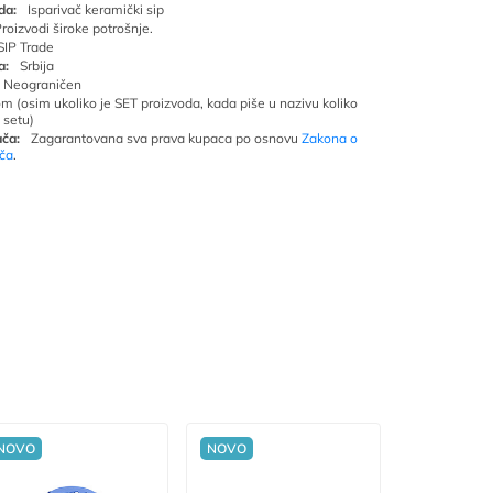
da:
Isparivač keramički sip
roizvodi široke potrošnje.
SIP Trade
a:
Srbija
Neograničen
om (osim ukoliko je SET proizvoda, kada piše u nazivu koliko
 setu)
ča:
Zagarantovana sva prava kupaca po osnovu
Zakona o
ača
.
NOVO
NOVO