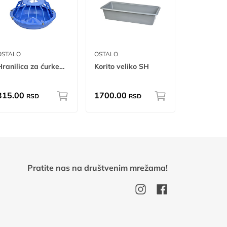
OSTALO
OSTALO
Hranilica za ćurke mn
Korito veliko SH
315.00
1700.00
RSD
RSD
Pratite nas na društvenim mrežama!