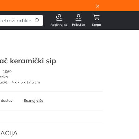
×
Registruj se
Prijavi se
Korpa
vač keramički sip
1060
stika
ŠxV):
4 x 7.5 x 17.5 cm
 dostavi
Saznaj više
ACIJA