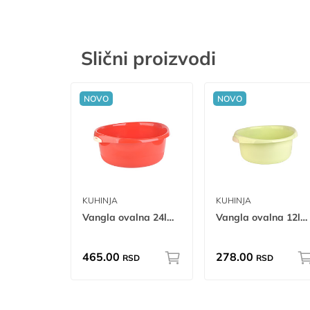
Slični proizvodi
NOVO
NOVO
KUHINJA
KUHINJA
Vangla ovalna 24l 24L
Vangla ovalna 12l 12L
465.00
278.00
RSD
RSD