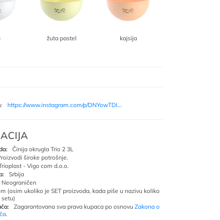
a
žuta pastel
kajsija
m
:
https://www.instagram.com/p/DNYowTDI...
ACIJA
da:
Činija okrugla Trio 2 3L
roizvodi široke potrošnje.
Trioplast - Vigo com d.o.o.
a:
Srbija
Neograničen
om (osim ukoliko je SET proizvoda, kada piše u nazivu koliko
 setu)
ča:
Zagarantovana sva prava kupaca po osnovu
Zakona o
ača
.