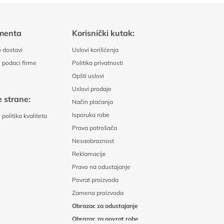
menta
Korisnički kutak:
 dostavi
Uslovi korišćenja
 podaci firme
Politika privatnosti
Opšti uslovi
Uslovi prodaje
 strane:
Način plaćanja
Isporuka robe
politika kvaliteta
Prava potrošača
Nesaobraznost
Reklamacije
Pravo na odustajanje
Povrat proizvoda
Zamena proizvoda
Obrazac za odustajanje
Obrazac za povrat robe