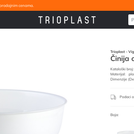
eleprodajnim cenama.
Trioplast - Vi
Činija 
Kataloški broj:
Materijal:
pla
Dimenzije (Dx
Podaci o
Boja: