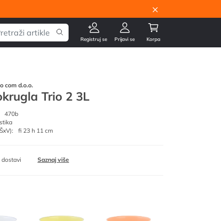
×
Registruj se
Prijavi se
Korpa
go com d.o.o.
okrugla Trio 2 3L
470b
stika
ŠxV):
fi 23 h 11 cm
 dostavi
Saznaj više
sv.roza