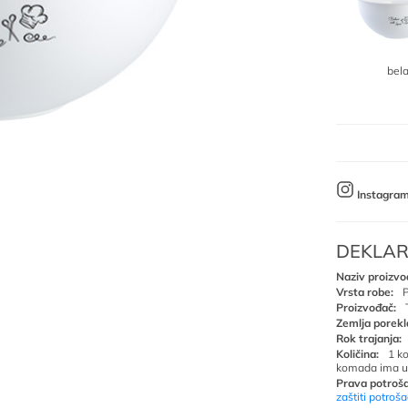
bel
Instagra
DEKLAR
Naziv proizvo
Vrsta robe:
P
Proizvođač:
Zemlja porekl
Rok trajanja:
Količina:
1 k
komada ima u
Prava potroša
zaštiti potroš