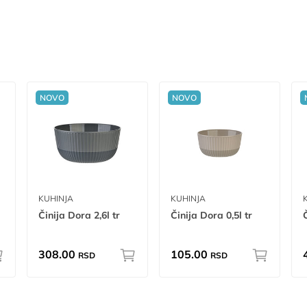
NOVO
NOVO
KUHINJA
KUHINJA
Činija Dora 2,6l tr
Činija Dora 0,5l tr
Č
308.00
105.00
RSD
RSD