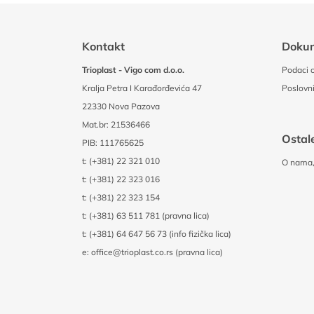
Kontakt
Doku
Trioplast - Vigo com d.o.o.
Podaci o
Kralja Petra I Karađorđevića 47
Poslovni
22330 Nova Pazova
Mat.br: 21536466
Ostale
PIB: 111765625
t:
(+381) 22 321 010
O nama, 
t:
(+381) 22 323 016
t:
(+381) 22 323 154
t:
(+381) 63 511 781 (pravna lica)
t:
(+381) 64 647 56 73 (info fizička lica)
e:
office@trioplast.co.rs (pravna lica)