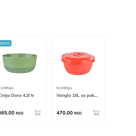
NOVO
KUHINJA
KUHINJA
inija Dora 4,2l tr
Vangla 15L sa poklopcem 15L
465.00
470.00
RSD
RSD