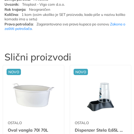
Uvoznik:
Trioplast - Vigo com d.o.o.
Rok trajanja:
Neograničen
Količina:
1 kom (osim ukoliko je SET proizvoda, kada piše u nazivu koliko
komada ima u setu)
Prava potrošača:
Zagarantovana sva prava kupaca po osnovu
Zakona o
zaštiti potrošača
.
Slični proizvodi
NOVO
NOVO
OSTALO
OSTALO
Oval vangla 70l 70L
Dispenzer Stela 0,65L W