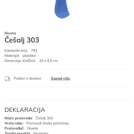
Niveta
Češalj 303
Kataloški broj:
793
Materijal:
plastika
Dimenzije (DxŠxV):
20 x 4.5 cm
Podaci o dostavi
Saznaj više
DEKLARACIJA
Naziv proizvoda:
Češalj 303
Vrsta robe:
Proizvodi široke potrošnje.
Proizvođač:
Niveta
Zemlja porekla:
Hrvatska