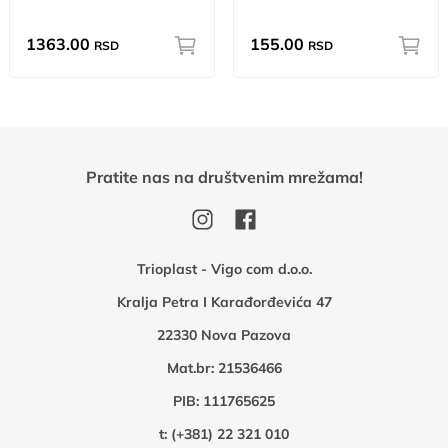
1363.00
155.00
RSD
RSD
Pratite nas na društvenim mrežama!
Trioplast - Vigo com d.o.o.
Kralja Petra I Karađorđevića 47
22330 Nova Pazova
Mat.br: 21536466
PIB: 111765625
t:
(+381) 22 321 010