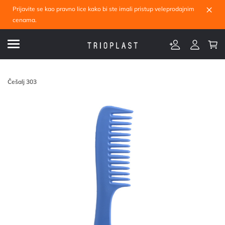
×
Prijavite se kao pravno lice kako bi ste imali pristup veleprodajnim
cenama.
Češalj 303