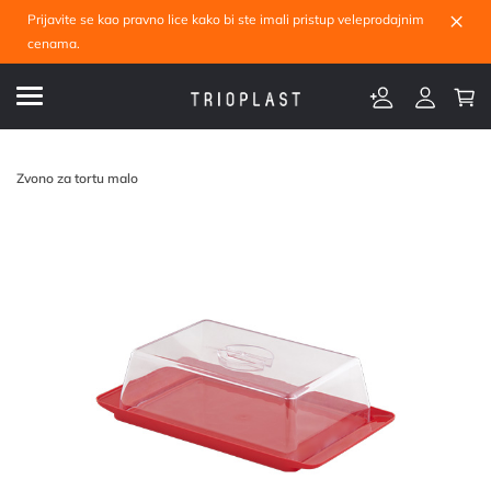
×
Prijavite se kao pravno lice kako bi ste imali pristup veleprodajnim
cenama.
Zvono za tortu malo