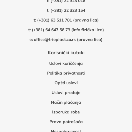
t:
(+381) 22 323 016
t:
(+381) 22 323 154
t:
(+381) 63 511 781 (pravna lica)
t:
(+381) 64 647 56 73 (info fizička lica)
e:
office@trioplast.co.rs (pravna lica)
Korisnički kutak:
Uslovi korišćenja
Politika privatnosti
Opšti uslovi
Uslovi prodaje
Način plaćanja
Isporuka robe
Prava potrošača
Nesaobraznost