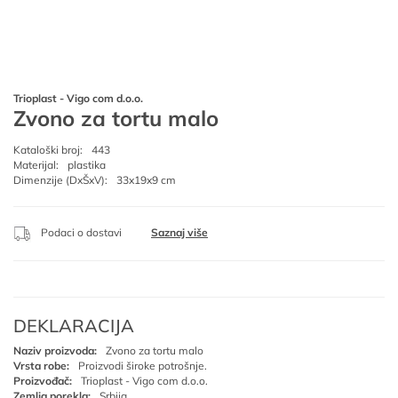
Trioplast - Vigo com d.o.o.
Zvono za tortu malo
Kataloški broj:
443
Materijal:
plastika
Dimenzije (DxŠxV):
33x19x9 cm
Podaci o dostavi
Saznaj više
DEKLARACIJA
Naziv proizvoda:
Zvono za tortu malo
Vrsta robe:
Proizvodi široke potrošnje.
Proizvođač:
Trioplast - Vigo com d.o.o.
Zemlja porekla:
Srbija