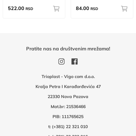
522.00
84.00
RSD
RSD
Pratite nas na društvenim mrežama!
Trioplast - Vigo com d.o.o.
Kralja Petra I Karađorđevića 47
22330 Nova Pazova
Mat.br: 21536466
PIB: 111765625
t:
(+381) 22 321 010