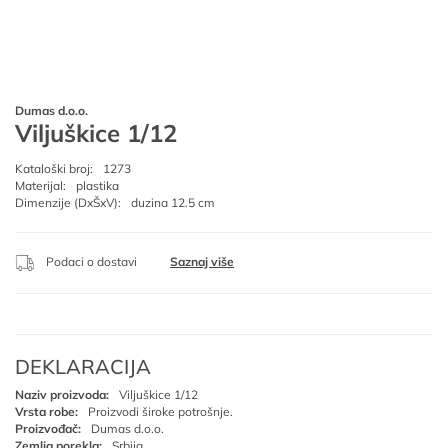
Dumas d.o.o.
Viljuškice 1/12
Kataloški broj:
1273
Materijal:
plastika
Dimenzije (DxŠxV):
duzina 12.5 cm
Podaci o dostavi
Saznaj više
DEKLARACIJA
Naziv proizvoda:
Viljuškice 1/12
Vrsta robe:
Proizvodi široke potrošnje.
Proizvođač:
Dumas d.o.o.
Zemlja porekla:
Srbija