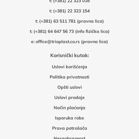
t:
(+381) 22 323 016
t:
(+381) 22 323 154
t:
(+381) 63 511 781 (pravna lica)
t:
(+381) 64 647 56 73 (info fizička lica)
e:
office@trioplast.co.rs (pravna lica)
Korisnički kutak:
Uslovi korišćenja
Politika privatnosti
Opšti uslovi
Uslovi prodaje
Način plaćanja
Isporuka robe
Prava potrošača
Nesaobraznost