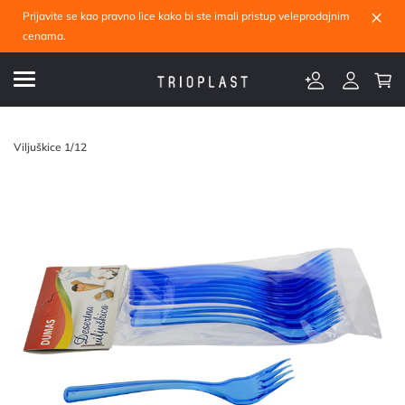
×
Prijavite se kao pravno lice kako bi ste imali pristup veleprodajnim
cenama.
Viljuškice 1/12