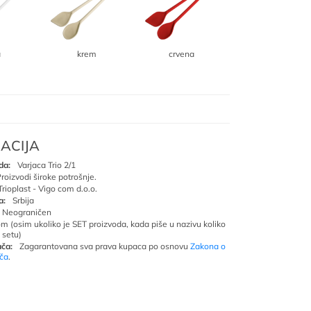
a
krem
crvena
ACIJA
da:
Varjaca Trio 2/1
roizvodi široke potrošnje.
Trioplast - Vigo com d.o.o.
a:
Srbija
Neograničen
om (osim ukoliko je SET proizvoda, kada piše u nazivu koliko
 setu)
ča:
Zagarantovana sva prava kupaca po osnovu
Zakona o
ača
.