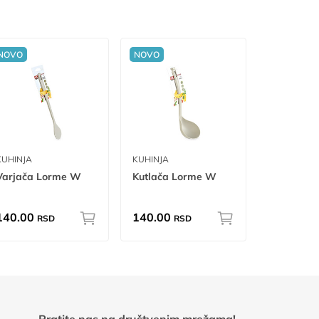
NOVO
NOVO
KUHINJA
KUHINJA
Varjača Lorme W
Kutlača Lorme W
140.00
140.00
RSD
RSD