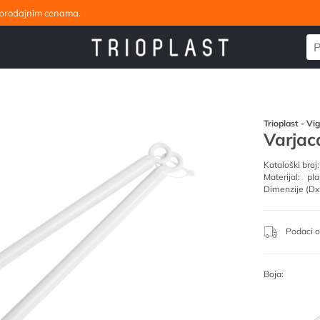
eleprodajnim cenama.
Trioplast - Vi
Varjaca
Kataloški broj:
Materijal:
pla
Dimenzije (Dx
Podaci o
Boja: