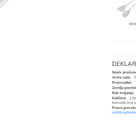
bel
DEKLAR
Naziv proizvo
Vrsta robe:
P
Proizvođač:
Zemlja porekl
Rok trajanja:
Količina:
1 k
komada ima u
Prava potroša
zaštiti potroš