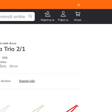
×
Registruj se
Prijavi se
Korpa
go com d.o.o.
 Trio 2/1
696
stika
ŠxV):
29 cm
 dostavi
Saznaj više
sv.plava