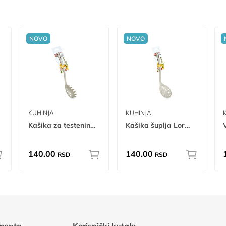
NOVO
NOVO
KUHINJA
KUHINJA
Kašika za testeninu Lorme W
Kašika šuplja Lorme W
140.00
140.00
RSD
RSD