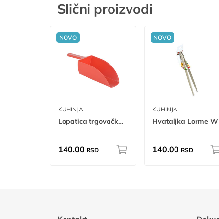
Slični proizvodi
NOVO
NOVO
KUHINJA
KUHINJA
Lopatica trgovačka 1kg
Hvataljka Lorme W
140.00
140.00
RSD
RSD