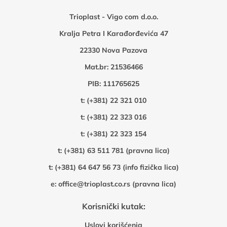
Trioplast - Vigo com d.o.o.
Kralja Petra I Karađorđevića 47
22330 Nova Pazova
Mat.br: 21536466
PIB: 111765625
t:
(+381) 22 321 010
t:
(+381) 22 323 016
t:
(+381) 22 323 154
t:
(+381) 63 511 781 (pravna lica)
t:
(+381) 64 647 56 73 (info fizička lica)
e:
office@trioplast.co.rs (pravna lica)
Korisnički kutak:
Uslovi korišćenja