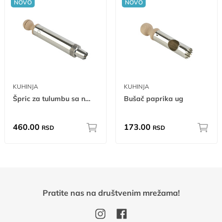
NOVO
NOVO
KUHINJA
KUHINJA
Špric za tulumbu sa nastavkom ug
Bušač paprika ug
460.00
173.00
RSD
RSD
Pratite nas na društvenim mrežama!