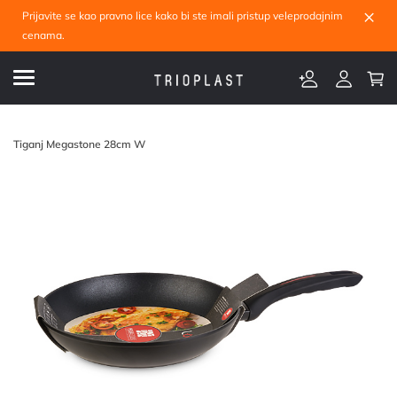
×
Prijavite se kao pravno lice kako bi ste imali pristup veleprodajnim
cenama.
Tiganj Megastone 28cm W