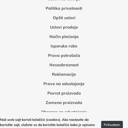
Politika privatnosti
Opšti uslovi
Uslovi prodaje
Način plaćanja
Isporuka robe
Prava potrošača
Nesaobraznost
Reklamacije
Pravo na odustajanje
Povrat proizvoda
Zamena proizvoda
Obrazac za odustajanje
Naš web sajt koristi kolačiće (cookies). Ako nastavite da
Obrazac za povrat robe
koristite sajt, slažete se da koristite kolačiće kako je opisano
Prihvatam