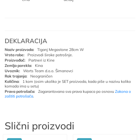
DEKLARACIJA
Naziv proizvoda:
Tiganj Megastone 28cm W
Vrsta robe:
Proizvodi široke potrošnje.
Proizvođač:
Partneri iz Kine
Zemlja porekla:
Kina
Uvoznik:
Worts Team d.o.o. Šimanovci
Rok trajanja:
Neograničen
Količina:
1 kom (osim ukoliko je SET proizvoda, kada piše u nazivu koliko
komada ima u setu)
Prava potrošača:
Zagarantovana sva prava kupaca po osnovu
Zakona o
zaštiti potrošača
.
Slični proizvodi