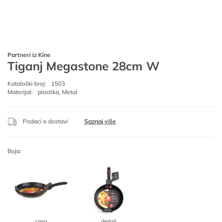
Partneri iz Kine
Tiganj Megastone 28cm W
Kataloški broj:
1503
Materijal:
plastika, Metal
Podaci o dostavi
Saznaj više
Boja:
crna
detalj