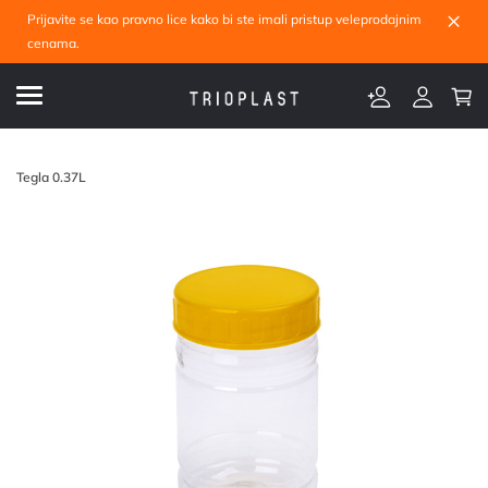
×
Prijavite se kao pravno lice kako bi ste imali pristup veleprodajnim
cenama.
Tegla 0.37L