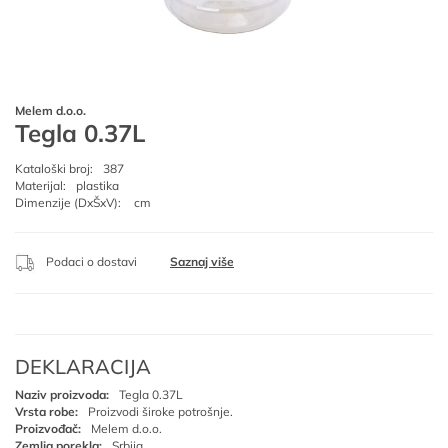
Melem d.o.o.
Tegla 0.37L
Kataloški broj:
387
Materijal:
plastika
Dimenzije (DxŠxV):
cm
Podaci o dostavi
Saznaj više
DEKLARACIJA
Naziv proizvoda:
Tegla 0.37L
Vrsta robe:
Proizvodi široke potrošnje.
Proizvođač:
Melem d.o.o.
Zemlja porekla:
Srbija