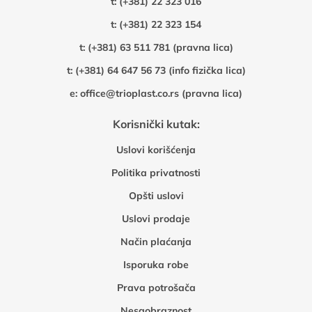
t:
(+381) 22 323 016
t:
(+381) 22 323 154
t:
(+381) 63 511 781 (pravna lica)
t:
(+381) 64 647 56 73 (info fizička lica)
e:
office@trioplast.co.rs (pravna lica)
Korisnički kutak:
Uslovi korišćenja
Politika privatnosti
Opšti uslovi
Uslovi prodaje
Način plaćanja
Isporuka robe
Prava potrošača
Nesaobraznost