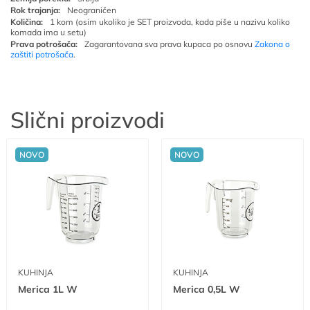
Rok trajanja:
Neograničen
Količina:
1 kom (osim ukoliko je SET proizvoda, kada piše u nazivu koliko
komada ima u setu)
Prava potrošača:
Zagarantovana sva prava kupaca po osnovu
Zakona o
zaštiti potrošača
.
Slični proizvodi
NOVO
NOVO
KUHINJA
KUHINJA
Merica 1L W
Merica 0,5L W