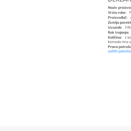
Naziv proizvo
Vrsta robe:
P
Proizvođač:
Zemlja porekl
Uvoznik:
Fif
Rok trajanja:
Količina:
1 k
komada ima u
Prava potroša
zaštiti potroš