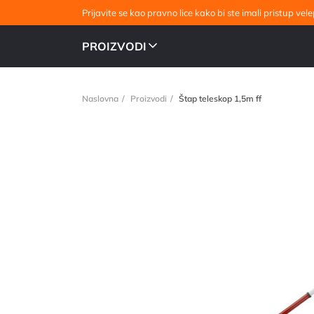
Prijavite se kao pravno lice kako bi ste imali pristup v
PROIZVODI
Naslovna
Proizvodi
Štap teleskop 1,5m ff