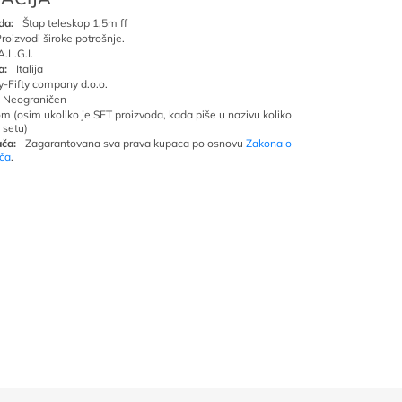
da:
Štap teleskop 1,5m ff
roizvodi široke potrošnje.
A.L.G.I.
a:
Italija
ty-Fifty company d.o.o.
Neograničen
om (osim ukoliko je SET proizvoda, kada piše u nazivu koliko
 setu)
ča:
Zagarantovana sva prava kupaca po osnovu
Zakona o
ača
.