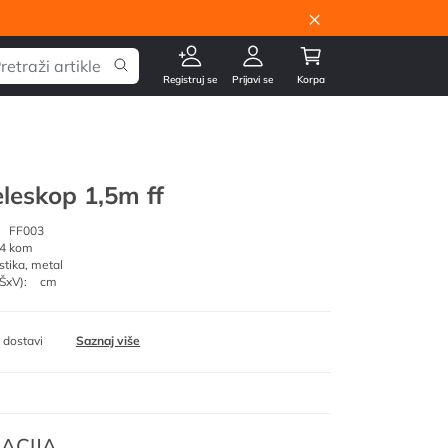
×
Registruj se
Prijavi se
Korpa
eleskop 1,5m ff
FF003
4 kom
stika, metal
ŠxV):
cm
 dostavi
Saznaj više
ACIJA