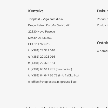
Kontakt
Doku
Trioplast - Vigo com d.o.o.
Podaci o
Kralja Petra I Karađorđevića 47
Poslovni
22330 Nova Pazova
Mat.br: 21536466
Ostale
PIB: 111765625
t:
(+381) 22 321 010
O nama, 
t:
(+381) 22 323 016
t:
(+381) 22 323 154
t:
(+381) 63 511 781 (pravna lica)
t:
(+381) 64 647 56 73 (info fizička lica)
e:
office@trioplast.co.rs (pravna lica)