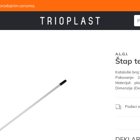
eleprodajnim cenama.
A.L.G.I.
Štap t
Kataloški broj:
Pakovanje:
2
Materijal:
pla
Dimenzije (Dx
Podaci o
DEKLAR