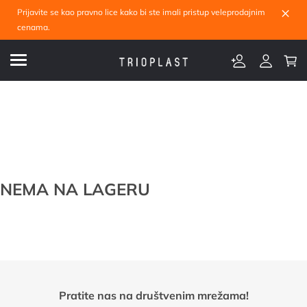
×
Prijavite se kao pravno lice kako bi ste imali pristup veleprodajnim
cenama.
NEMA NA LAGERU
Pratite nas na društvenim mrežama!