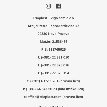
Trioplast - Vigo com d.o.o.
Kralja Petra I Karađorđevića 47
22330 Nova Pazova
Mat.br: 21536466
PIB: 111765625
t:
(+381) 22 321 010
t:
(+381) 22 323 016
t:
(+381) 22 323 154
t:
(+381) 63 511 781 (pravna lica)
t:
(+381) 64 647 56 73 (info fizička lica)
e:
office@trioplast.co.rs (pravna lica)