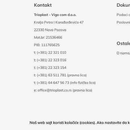
Kontakt
Doku
Trioplast - Vigo com d.o.o.
Podaci o
Kralja Petra I Karađorđevića 47
Poslovni
22330 Nova Pazova
Mat.br: 21536466
Ostale
PIB: 111765625
t:
(+381) 22 321 010
O nama, 
t:
(+381) 22 323 016
t:
(+381) 22 323 154
t:
(+381) 63 511 781 (pravna lica)
t:
(+381) 64 647 56 73 (info fizička lica)
e:
office@trioplast.co.rs (pravna lica)
Naš web sajt koristi kolačiće (cookies). Ako nastavite da ko