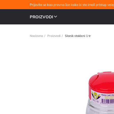
Prijavite se kao pravno lice kako bi ste imali pristup v
PROIZVODI
Naslovna
Proizvodi
Slanik stakleni 1 tr