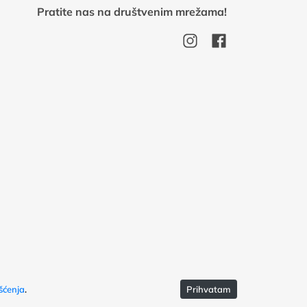
Pratite nas na društvenim mrežama!
šćenja
.
Prihvatam