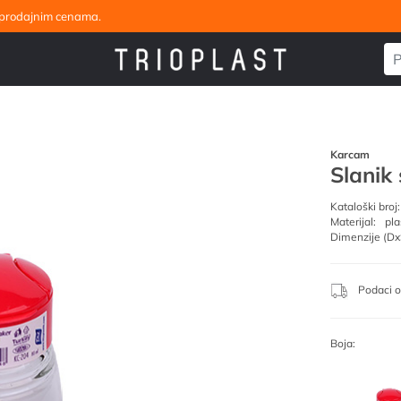
eleprodajnim cenama.
Karcam
Slanik 
Kataloški broj:
Materijal:
pla
Dimenzije (Dx
Podaci o
Boja: