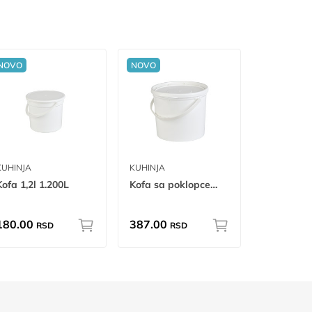
NOVO
NOVO
KUHINJA
KUHINJA
Kofa 1,2l 1.200L
Kofa sa poklopcem 5,5l 5.500L
180.00
387.00
RSD
RSD