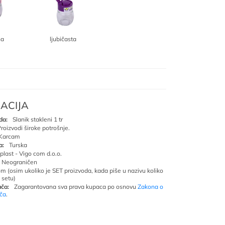
na
ljubičasta
ACIJA
da:
Slanik stakleni 1 tr
roizvodi široke potrošnje.
Karcam
a:
Turska
oplast - Vigo com d.o.o.
Neograničen
om (osim ukoliko je SET proizvoda, kada piše u nazivu koliko
 setu)
ča:
Zagarantovana sva prava kupaca po osnovu
Zakona o
ača
.