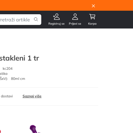
×
Registruj se
Prijavi se
Korpa
stakleni 1 tr
kc204
stika
ŠxV):
80ml cm
 dostavi
Saznaj više