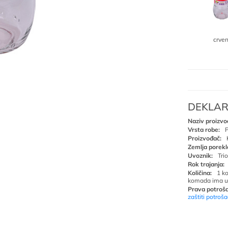
crve
DEKLAR
Naziv proizvo
Vrsta robe:
P
Proizvođač:
Zemlja porekl
Uvoznik:
Tri
Rok trajanja:
Količina:
1 k
komada ima u
Prava potroša
zaštiti potroš