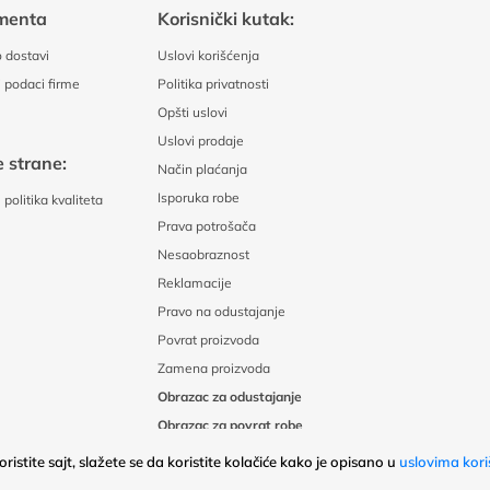
menta
Korisnički kutak:
 dostavi
Uslovi korišćenja
 podaci firme
Politika privatnosti
Opšti uslovi
Uslovi prodaje
 strane:
Način plaćanja
Isporuka robe
politika kvaliteta
Prava potrošača
Nesaobraznost
Reklamacije
Pravo na odustajanje
Povrat proizvoda
Zamena proizvoda
Obrazac za odustajanje
Obrazac za povrat robe
ristite sajt, slažete se da koristite kolačiće kako je opisano u
uslovima kori