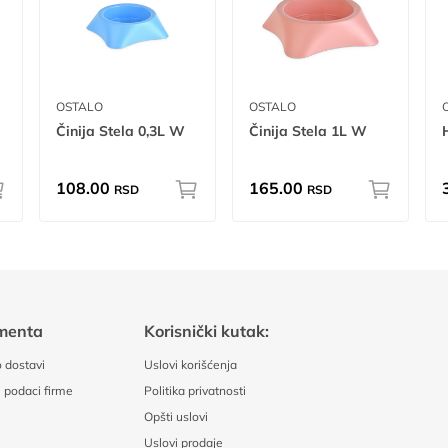
OSTALO
OSTALO
Činija Stela 0,3L W
Činija Stela 1L W
108.00
165.00
RSD
RSD
menta
Korisnički kutak:
 dostavi
Uslovi korišćenja
 podaci firme
Politika privatnosti
Opšti uslovi
Uslovi prodaje