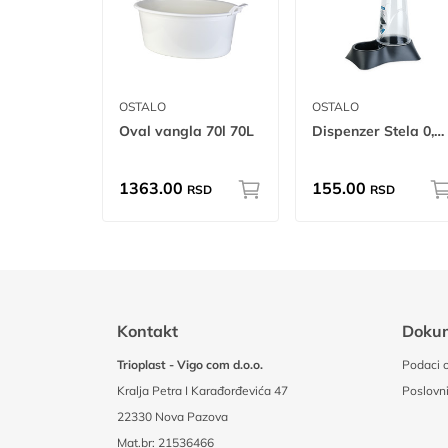
OSTALO
OSTALO
Oval vangla 70l 70L
Dispenzer Stela 0,65L W
1363.00
155.00
RSD
RSD
Kontakt
Doku
Trioplast - Vigo com d.o.o.
Podaci o
Kralja Petra I Karađorđevića 47
Poslovni
22330 Nova Pazova
Mat.br: 21536466