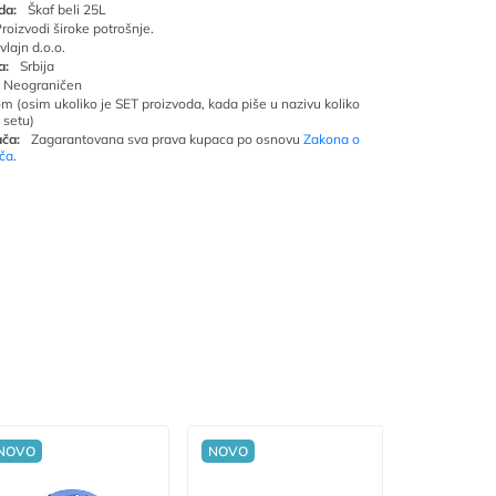
da:
Škaf beli 25L
roizvodi široke potrošnje.
Ivlajn d.o.o.
a:
Srbija
Neograničen
om (osim ukoliko je SET proizvoda, kada piše u nazivu koliko
 setu)
ča:
Zagarantovana sva prava kupaca po osnovu
Zakona o
ača
.
NOVO
NOVO