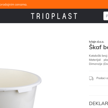
eleprodajnim cenama.
Ivlajn d.o.o.
Škaf b
Kataloški broj:
Materijal:
pla
Dimenzije (Dx
Podaci o
DEKLAR