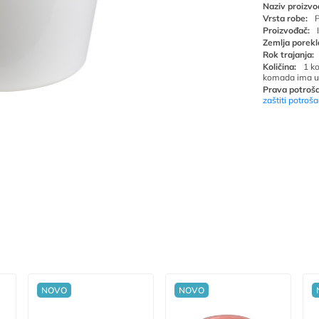
Naziv proizvo
Vrsta robe:
P
Proizvođač:
Zemlja porekl
Rok trajanja:
Količina:
1 k
komada ima u
Prava potroša
zaštiti potroš
NOVO
NOVO