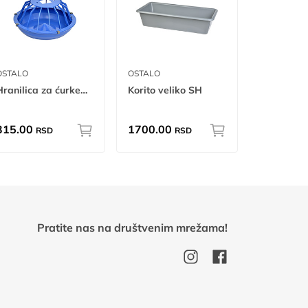
OSTALO
OSTALO
Hranilica za ćurke mn
Korito veliko SH
315.00
1700.00
RSD
RSD
Pratite nas na društvenim mrežama!