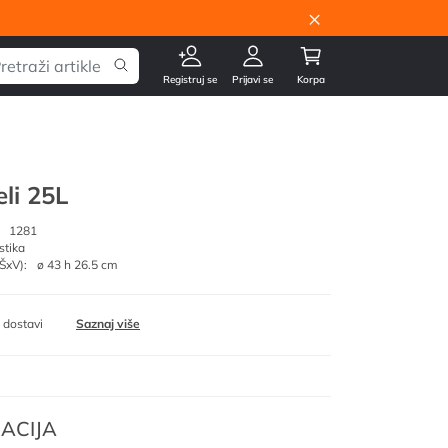
×
Registruj se
Prijavi se
Korpa
eli 25L
1281
stika
ŠxV):
ø 43 h 26.5 cm
 dostavi
Saznaj više
ACIJA